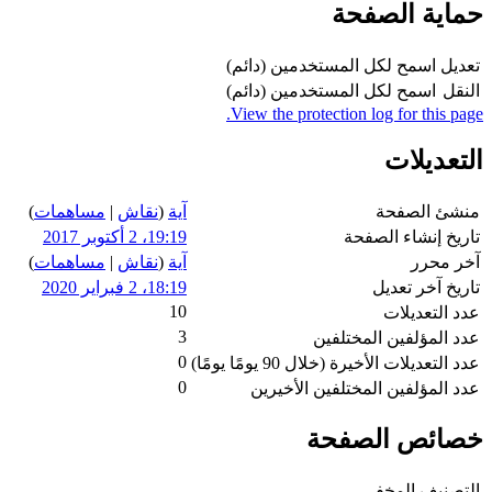
حماية الصفحة
تعديل
اسمح لكل المستخدمين (دائم)
النقل
اسمح لكل المستخدمين (دائم)
View the protection log for this page.
التعديلات
منشئ الصفحة
آية
(
نقاش
|
مساهمات
)
تاريخ إنشاء الصفحة
19:19، 2 أكتوبر 2017
آخر محرر
آية
(
نقاش
|
مساهمات
)
تاريخ آخر تعديل
18:19، 2 فبراير 2020
10
عدد التعديلات
3
عدد المؤلفين المختلفين
0
عدد التعديلات الأخيرة (خلال 90 يومًا يومًا)
0
عدد المؤلفين المختلفين الأخيرين
خصائص الصفحة
التصنيف المخفي