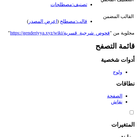
تصنيف:مصطلحات
القالب المضمن
قالب:مصطلح
(
اعرض المصدر
)
مجلوبة من "
https://genderiyya.xyz/wiki/فحوص_شرجية_قسرية
"
قائمة التصفح
أدوات شخصية
ولوج
نطاقات
الصفحة
نقاش
المتغيرات