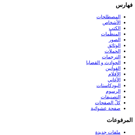
فهارس
المصطلحات
الأشخاص
الكتب
المنظّمات
الصور
الوثائق
الحملات
الترجمات
الحوادث و القضايا
القوانين
الأفلام
الأغاني
البودكاستات
الرسوم
التصنيفات
كلّ الصفحات
صفحة عشوائية
المرفوعات
ملفات جديدة