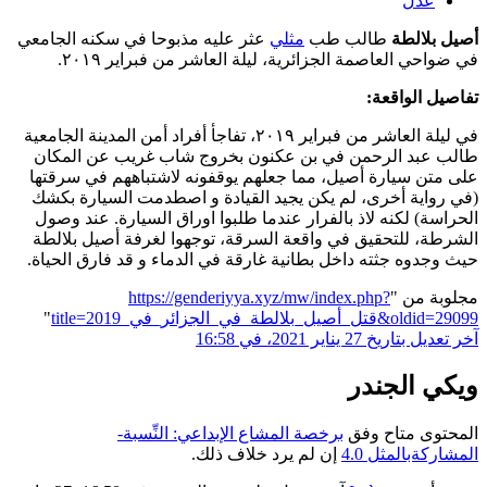
عدل
أصيل بلالطة
طالب طب
مثلي
عثر عليه مذبوحا في سكنه الجامعي
في ضواحي العاصمة الجزائرية، ليلة العاشر من فبراير ٢٠١٩.
تفاصيل الواقعة:
في ليلة العاشر من فبراير ٢٠١٩، تفاجأ أفراد أمن المدينة الجامعية
طالب عبد الرحمن في بن عكنون بخروج شاب غريب عن المكان
على متن سيارة أصيل، مما جعلهم يوقفونه لاشتباههم في سرقتها
(في رواية أخرى، لم يكن يجيد القيادة و اصطدمت السيارة بكشك
الحراسة) لكنه لاذ بالفرار عندما طلبوا اوراق السيارة. عند وصول
الشرطة، للتحقيق في واقعة السرقة، توجهوا لغرفة أصيل بلالطة
حيث وجدوه جثته داخل بطانية غارقة في الدماء و قد فارق الحياة.
مجلوبة من "
https://genderiyya.xyz/mw/index.php?
title=قتل_أصيل_بلالطة_في_الجزائر_في_2019&oldid=29099
"
آخر تعديل بتاريخ 27 يناير 2021، في 16:58
ويكي الجندر
المحتوى متاح وفق
برخصة المشاع الإبداعي: النِّسبة-
المشاركةبالمثل 4.0
إن لم يرد خلاف ذلك.