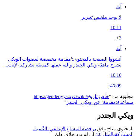
آية
لا يوجد ملخص تحرير
10:11
+3
آية
أنشؤوا الصفحة بالمحتوى:'مقدمة مخصصة لعضوات الويكي
تشرح ماهيّة ويكي الجندر وآلية عملها كمنصّة تشاركية لإنت...'
10:10
+4٬899
مجلوبة من "
https://genderiyya.xyz/wiki/خاص:تاريخ/
مساعدة:مقدمة_عن_ويكي_الجندر
"
ويكي الجندر
المحتوى متاح وفق
برخصة المشاع الإبداعي: النِّسبة-
المشاركةبالمثل 4.0
إن لم يرد خلاف ذلك.