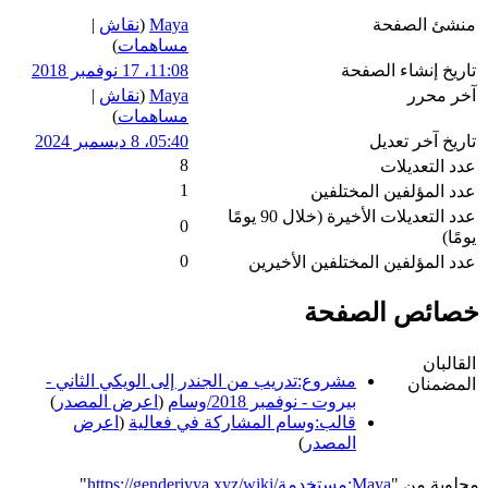
منشئ الصفحة
Maya
(
نقاش
|
مساهمات
)
تاريخ إنشاء الصفحة
11:08، 17 نوفمبر 2018
آخر محرر
Maya
(
نقاش
|
مساهمات
)
تاريخ آخر تعديل
05:40، 8 ديسمبر 2024
8
عدد التعديلات
1
عدد المؤلفين المختلفين
عدد التعديلات الأخيرة (خلال 90 يومًا
0
يومًا)
0
عدد المؤلفين المختلفين الأخيرين
خصائص الصفحة
القالبان
مشروع:تدريب من الجندر إلى الويكي الثاني -
المضمنان
بيروت - نوفمبر 2018/وسام
(
اعرض المصدر
)
قالب:وسام المشاركة في فعالية
(
اعرض
المصدر
)
مجلوبة من "
https://genderiyya.xyz/wiki/مستخدمة:Maya
"