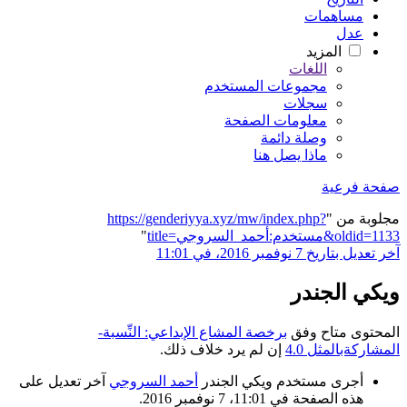
مساهمات
عدل
المزيد
اللغات
مجموعات المستخدم
سجلات
معلومات الصفحة
وصلة دائمة
ماذا يصل هنا
صفحة فرعية
مجلوبة من "
https://genderiyya.xyz/mw/index.php?
title=مستخدم:أحمد_السروجي&oldid=1133
"
آخر تعديل بتاريخ 7 نوفمبر 2016، في 11:01
ويكي الجندر
المحتوى متاح وفق
برخصة المشاع الإبداعي: النِّسبة-
المشاركةبالمثل 4.0
إن لم يرد خلاف ذلك.
أجرى مستخدم ويكي الجندر
أحمد السروجي
آخر تعديل على
هذه الصفحة في 11:01، 7 نوفمبر 2016.