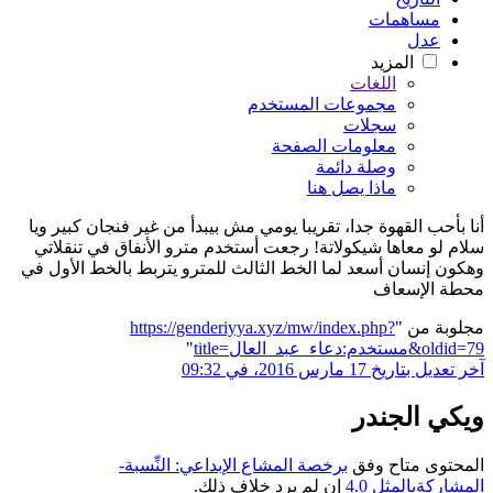
مساهمات
عدل
المزيد
اللغات
مجموعات المستخدم
سجلات
معلومات الصفحة
وصلة دائمة
ماذا يصل هنا
أنا بأحب القهوة جدا، تقريبا يومي مش بيبدأ من غير فنجان كبير ويا
سلام لو معاها شيكولاتة! رجعت أستخدم مترو الأنفاق في تنقلاتي
وهكون إنسان أسعد لما الخط الثالث للمترو يتربط بالخط الأول في
محطة الإسعاف
مجلوبة من "
https://genderiyya.xyz/mw/index.php?
title=مستخدم:دعاء_عبد_العال&oldid=79
"
آخر تعديل بتاريخ 17 مارس 2016، في 09:32
ويكي الجندر
المحتوى متاح وفق
برخصة المشاع الإبداعي: النِّسبة-
المشاركةبالمثل 4.0
إن لم يرد خلاف ذلك.