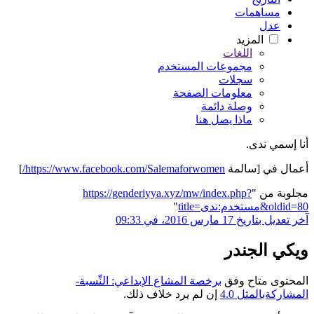
مساهمات
عدل
المزيد
اللغات
مجموعات المستخدم
سجلات
معلومات الصفحة
وصلة دائمة
ماذا يصل هنا
أنا إسمي ندى.
أعمال في [سالمة
https://www.facebook.com/Salemaforwomen/
]
مجلوبة من "
https://genderiyya.xyz/mw/index.php?
title=مستخدم:ندى&oldid=80
"
آخر تعديل بتاريخ 17 مارس 2016، في 09:33
ويكي الجندر
المحتوى متاح وفق
برخصة المشاع الإبداعي: النِّسبة-
المشاركةبالمثل 4.0
إن لم يرد خلاف ذلك.