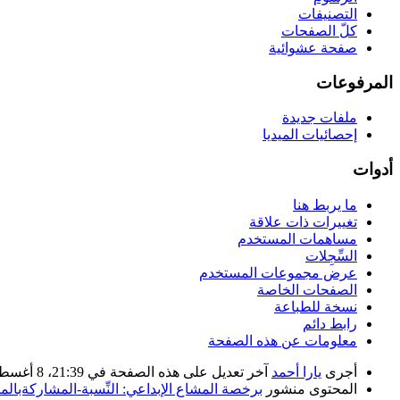
التصنيفات
كلّ الصفحات
صفحة عشوائية
المرفوعات
ملفات جديدة
إحصائيات الميديا
أدوات
ما يربط هنا
تغييرات ذات علاقة
مساهمات المستخدم
السِّجِلات
عرض مجموعات المستخدم
الصفحات الخاصة
نسخة للطباعة
رابط دائم
معلومات عن هذه الصفحة
أجرى
يارا أحمد
آخر تعديل على هذه الصفحة في 21:39، 8 أغسطس 2016. بناء على عمل مستخدم ويكي الجندر
المحتوى منشور
برخصة المشاع الإبداعي: النِّسبة-المشاركةبالمثل 