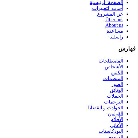
الصفحة الرئيسية
أحدث التغييرات
عن المشروع
Über uns
About us
مساعدة
راسلينا
فهارس
المصطلحات
الأشخاص
الكتب
المنظّمات
الصور
الوثائق
الحملات
الترجمات
الحوادث و القضايا
القوانين
الأفلام
الأغاني
البودكاستات
الرسوم