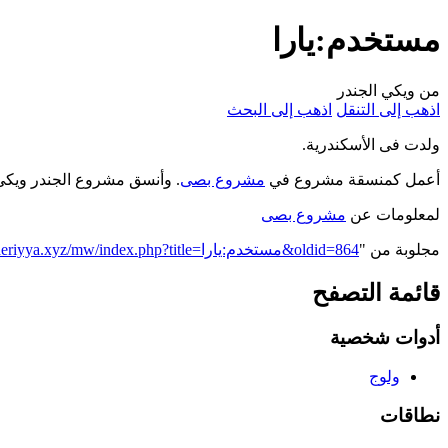
مستخدم:يارا
من ويكي الجندر
اذهب إلى التنقل
اذهب إلى البحث
ولدت فى الأسكندرية.
أعمل كمنسقة مشروع في
مشروع بصى
. وأنسق مشروع الجندر ويكي
لمعلومات عن
مشروع بصى
مجلوبة من "
https://genderiyya.xyz/mw/index.php?title=مستخدم:يارا&oldid=864
قائمة التصفح
أدوات شخصية
ولوج
نطاقات