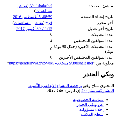
منشئ الصفحة
Abulshalashel
(
نقاش
|
مساهمات
)
تاريخ إنشاء الصفحة
08:59، 5 أغسطس 2016
آخر محرر
فرح
(
نقاش
|
مساهمات
)
تاريخ آخر تعديل
11:15، 30 أكتوبر 2017
6
عدد التعديلات
2
عدد المؤلفين المختلفين
عدد التعديلات الأخيرة (خلال 90 يومًا
0
يومًا)
0
عدد المؤلفين المختلفين الأخيرين
مجلوبة من "
https://genderiyya.xyz/wiki/مستخدم:Abulshalashel
"
ويكي الجندر
المحتوى متاح وفق
برخصة المشاع الإبداعي: النِّسبة-
المشاركةبالمثل 4.0
إن لم يرد خلاف ذلك.
سياسة الخصوصية
عن ويكي الجندر
إخلاء مسؤولية
سطح المكتب