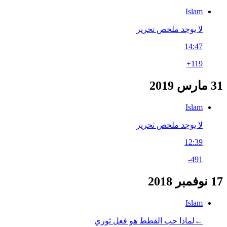
Islam
لا يوجد ملخص تحرير
14:47
+119
31 مارس 2019
Islam
لا يوجد ملخص تحرير
12:39
-491
17 نوفمبر 2018
Islam
←‏لماذا حب القطط هو فعل ثوري