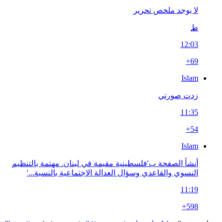
لا يوجد ملخص تحرير
ط
12:03
+69
Islam
زدت صورتي
11:35
+54
Islam
أنشأ الصفحة ب'فلسطينية مقيمة في لبنان. مهتمة بالتنظيم
النسوي والقاعدي وسؤال العدالة الاجتماعية بالنسبة...'
11:19
+598