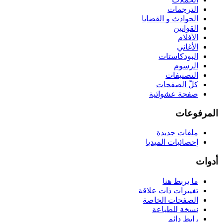
الترجمات
الحوادث و القضايا
القوانين
الأفلام
الأغاني
البودكاستات
الرسوم
التصنيفات
كلّ الصفحات
صفحة عشوائية
المرفوعات
ملفات جديدة
إحصائيات الميديا
أدوات
ما يربط هنا
تغييرات ذات علاقة
الصفحات الخاصة
نسخة للطباعة
رابط دائم