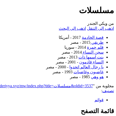
مسلسلات
من ويكي الجندر
اذهب إلى التنقل
اذهب إلى البحث
قصة الخادمة
2017 - أمريكا
طريقي
2015 - مصر
قلم حمرة
2014 - سوريا
سجن النساء
2014 - مصر
بنت اسمها ذات
2013 - مصر
النساء قادمون
- 2001 - مصر
يا رجال العالم اتحدوا
- 2000 - مصر
غاضبون وغاضبات
1993 - مصر
هو وهي
1985 - مصر
مجلوبة من "
https://genderiyya.xyz/mw/index.php?title=مسلسلات&oldid=3537
تصنيف
:
قوائم
قائمة التصفح