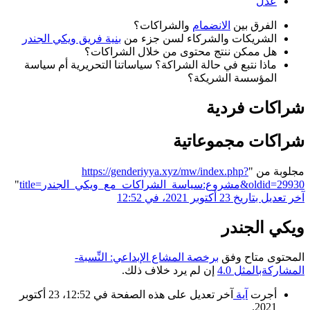
عدل
الفرق بين
الانضمام
والشراكات؟
الشريكات والشركاء لسن جزء من
بنية فريق ويكي الجندر
هل ممكن ننتج محتوى من خلال الشراكات؟
ماذا نتبع في حالة الشراكة؟ سياساتنا التحريرية أم سياسة
المؤسسة الشريكة؟
شراكات فردية
شراكات مجموعاتية
مجلوبة من "
https://genderiyya.xyz/mw/index.php?
title=مشروع:سياسة_الشراكات_مع_ويكي_الجندر&oldid=29930
"
آخر تعديل بتاريخ 23 أكتوبر 2021، في 12:52
ويكي الجندر
المحتوى متاح وفق
برخصة المشاع الإبداعي: النِّسبة-
المشاركةبالمثل 4.0
إن لم يرد خلاف ذلك.
أجرت
آية
آخر تعديل على هذه الصفحة في 12:52، 23 أكتوبر
2021.