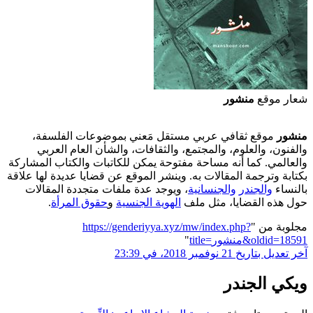
شعار موقع
منشور
منشور
موقع ثقافي عربي مستقل مَعني بموضوعات الفلسفة،
والفنون، والعلوم، والمجتمع، والثقافات، والشأن العام العربي
والعالمي. كما أنه مساحة مفتوحة يمكن للكاتبات والكتاب المشاركة
بكتابة وترجمة المقالات به. وينشر الموقع عن قضايا عديدة لها علاقة
بالنساء
والجندر
والجنسانية
، ويوجد عدة ملفات متجددة المقالات
حول هذه القضايا، مثل ملف
الهوية الجنسية
و
حقوق المرأة
.
مجلوبة من "
https://genderiyya.xyz/mw/index.php?
title=منشور&oldid=18591
"
آخر تعديل بتاريخ 21 نوفمبر 2018، في 23:39
ويكي الجندر