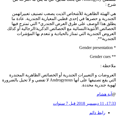
شرح
:
هي الهيئة الظاهرية للأشخاص الذيت يصعب تصنيف تعبيراتهمن
الجندرية و حصرها في إحدى قطبي المعيارية الجندرية. عادة ما
يطلق هذا الوصف على طرق العرض الجندري* التي تمتزج فيها
الخصائص الأنثوية/النسائية مع الخصائص الذكرية/الرجالية أو كذلك
العروض الجندرية التي تمتاز بالحيادية و تنعدم بها المؤشرات
الجندرية**.
Gender presentation
*
Gender cues
**
ملاحظة
:
العروضات و التعبيرات الجندرية أو الخصائص الظاهرية المجندرة
التي يقع تصنيفها على أنها Androgynous لا تفضي و لا تحيل بالضرورة
لهوية جندرية محددة.
@
آية هشام
17:33، 11 ديسمبر 2018
قبل 7 سنوات
رابط دائم