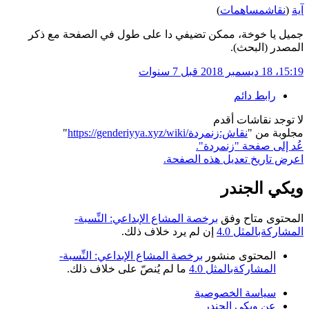
آية
(
نقاش
مساهمات
)
جميل يا خوخة، ممكن تضيفي دا على طول في الصفحة مع ذكر
المصدر (البحث).
15:19، 18 ديسمبر 2018
قبل 7 سنوات
رابط دائم
لا توجد نقاشات أقدم
مجلوبة من "
https://genderiyya.xyz/wiki/نقاش:زنمردة
"
عُد إلى صفحة "زنمردة".
اعرض تاريخ تعديل هذه الصفحة.
ويكي الجندر
المحتوى متاح وفق
برخصة المشاع الإبداعي: النِّسبة-
المشاركةبالمثل 4.0
إن لم يرد خلاف ذلك.
المحتوى منشور
برخصة المشاع الإبداعي: النِّسبة-
المشاركةبالمثل 4.0
ما لم يُنصّ على خلاف ذلك.
سياسة الخصوصية
عن ويكي الجندر