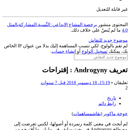
غير قابلة للتعديل
المحتوى منشور
برخصة المشاع الإبداعي: النِّسبة-المشاركةبالمثل
4.0
ما لم يُنصّ على خلاف ذلك.
موضوع جديد للنقاش
لم تقم بالولوج. لكي تنسب المساهمة إليك بدلا من عنوان IP الخاص
بك، يمكنك
تسجيل الولوج
أو
إنشاء حساب
.
تعريف Androgyny : إقتراحات
تعليقان •
15:19، 18 ديسمبر 2018
قبل 7 سنوات
2
تاريخ
رابط دائم
خوخة ماكوير
(
نقاش
مساهمات
)
لم أبحث في معنى كلمة زنمردة أو أصولها، لكنني تعرضت إلى
مصطلح Androgyny في بحث سابق، في ما يلي ما أقترحه من