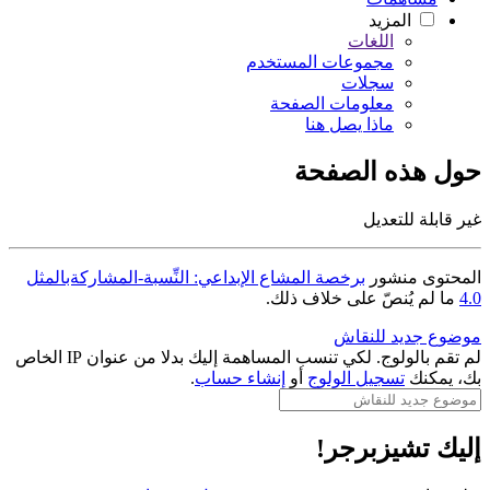
المزيد
اللغات
مجموعات المستخدم
سجلات
معلومات الصفحة
ماذا يصل هنا
حول هذه الصفحة
غير قابلة للتعديل
المحتوى منشور
برخصة المشاع الإبداعي: النِّسبة-المشاركةبالمثل
4.0
ما لم يُنصّ على خلاف ذلك.
موضوع جديد للنقاش
لم تقم بالولوج. لكي تنسب المساهمة إليك بدلا من عنوان IP الخاص
بك، يمكنك
تسجيل الولوج
أو
إنشاء حساب
.
إليك تشيزبرجر!