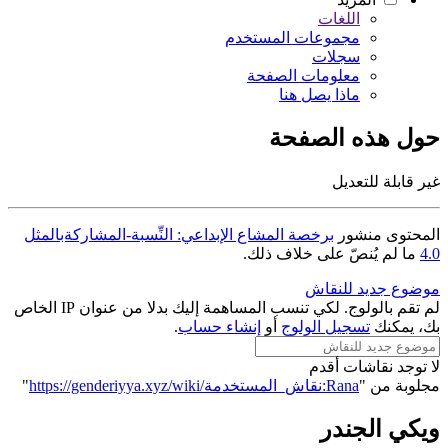
اللغات
مجموعات المستخدم
سجلات
معلومات الصفحة
ماذا يصل هنا
حول هذه الصفحة
غير قابلة للتعديل
المحتوى منشور
برخصة المشاع الإبداعي: النِّسبة-المشاركةبالمثل
4.0
ما لم يُنصّ على خلاف ذلك.
موضوع جديد للنقاش
لم تقم بالولوج. لكي تنسب المساهمة إليك بدلا من عنوان IP الخاص
بك، يمكنك
تسجيل الولوج
أو
إنشاء حساب
.
لا توجد نقاشات أقدم
مجلوبة من "
https://genderiyya.xyz/wiki/نقاش_المستخدمة:Rana
"
ويكي الجندر