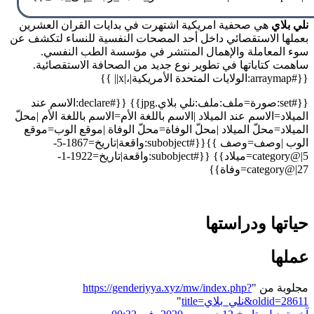
نلي بلاي
هي صحفية امريكية اشتهرت في بدايات القران العشرين
بعملها الاستقصائي داخل أحد المصحات النفسية للنساء لتكشف عن
سوء المعاملة والإهمال المنتشر في مؤسسة الطب النفسي.
ساهمت كتاباتها في تطوير نوع جديد من الصحافة الاستقصائية.
{{#arraymap:الولايات المتحدة الأمريكية|،|x|| }}
{{#set:صورة=ملف:ملف:نلي بلاي.jpg}} {{#declare:الاسم عند
الميلاد=الاسم عند الميلاد |الاسم باللغة الأم=الاسم باللغة الأم |محلّ
الميلاد=محلّ الميلاد |محلّ الوفاة=محلّ الوفاة |موقع الوب=موقع
الوب |وصف=وصف }}{{#subobject:واقعة|تاريخ=1867-5-
5|@category=ميلاد}} {{#subobject:واقعة|تاريخ=1922-1-
27|@category=وفاة}}
حياتها ودراستها
عملها
مجلوبة من "
https://genderiyya.xyz/mw/index.php?
title=نلي_بلاي&oldid=28611
"