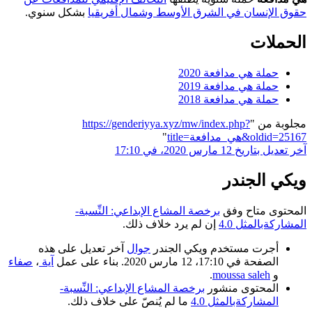
حقوق الإنسان في الشرق الأوسط وشمال أفريقيا
بشكل سنوي.
الحملات
حملة هي مدافعة 2020
حملة هي مدافعة 2019
حملة هي مدافعة 2018
مجلوبة من "
https://genderiyya.xyz/mw/index.php?
title=هي_مدافعة&oldid=25167
"
آخر تعديل بتاريخ 12 مارس 2020، في 17:10
ويكي الجندر
المحتوى متاح وفق
برخصة المشاع الإبداعي: النِّسبة-
المشاركةبالمثل 4.0
إن لم يرد خلاف ذلك.
أجرت مستخدم ويكي الجندر
جوال
آخر تعديل على هذه
الصفحة في 17:10، 12 مارس 2020. بناء على عمل
آية
،
صفاء
و
moussa saleh
.
المحتوى منشور
برخصة المشاع الإبداعي: النِّسبة-
المشاركةبالمثل 4.0
ما لم يُنصّ على خلاف ذلك.