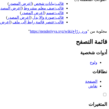
قالب:بيانات شخص
(
اعرض المصدر
)
قالب:صف معلم مشروط
(
اعرض المصدر
قالب:صمم
(
اعرض المصدر
)
قالب:صورة وإلا بدل
(
اعرض المصدر
)
قالب:عنصر قائمة رابط إلى ملف
(
اعرض 
مجلوبة من "
https://genderiyya.xyz/wiki/ورد_زرّاع
"
قائمة التصفح
أدوات شخصية
ولوج
نطاقات
الصفحة
نقاش
المتغيرات