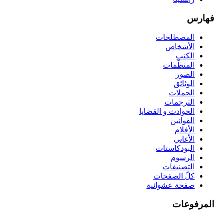
فهارس
المصطلحات
الأشخاص
الكتب
المنظّمات
الصور
الوثائق
الحملات
الترجمات
الحوادث و القضايا
القوانين
الأفلام
الأغاني
البودكاستات
الرسوم
التصنيفات
كلّ الصفحات
صفحة عشوائية
المرفوعات