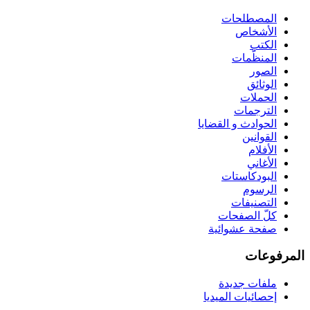
المصطلحات
الأشخاص
الكتب
المنظّمات
الصور
الوثائق
الحملات
الترجمات
الحوادث و القضايا
القوانين
الأفلام
الأغاني
البودكاستات
الرسوم
التصنيفات
كلّ الصفحات
صفحة عشوائية
المرفوعات
ملفات جديدة
إحصائيات الميديا