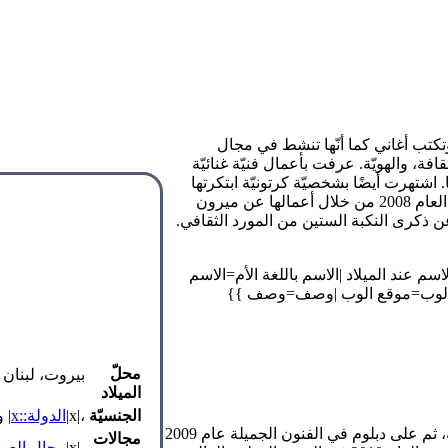
تكتب أغاني كما أنّها تنشط في مجال
ثقافة، والهويّة. عرفت بأعمال فنيّة غنائيّة
اشتهرت أيضًا بشخصيّة كرتونيّة ابتكرتها
تيمّنًا باسم قريتها في شمال فلسطين. كما فازت في العام 2008 من خلال أعمالها عن ميرون
ن ذكرى النكبة الستين من المورد الثقافي.
jpg}} {:الاسم عند الميلاد=الاسم عند الميلاد |الاسم باللغة الأم=الاسم
|موقع الوب=موقع الوب |وصف=وصف }}
محلّ
بيروت، لبنان
الميلاد
الجنسيّة
،|x|
الدولة::x
| 
حازت على إجازة في علوم الحياة سنة 2003 من جامعة بيروت العربيّة، ثم على دبلوم في الفنون الجميلة عام 2009
مجالات
،|x|
مجال العمل