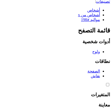
تصنيفات
:
أشخاص
أشخاص من x
مواليد 198𝘹
قائمة التصفح
أدوات شخصية
ولوج
نطاقات
الصفحة
نقاش
المتغيرات
معاينة