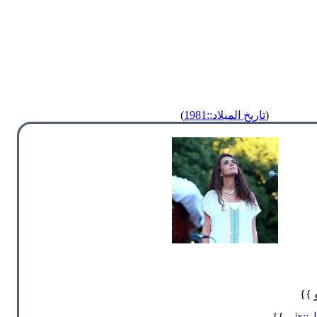
(
تاريخ الميلاد::1981
)
و }}
::x
| و }}