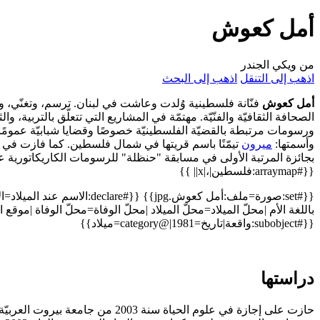
أمل كعوش
من ويكي الجندر
اذهب إلى التنقل
اذهب إلى البحث
أمل كعوش
فنّانة فلسطينية وُلدت وعاشت في لبنان. ترسم، وتغنّي، و
الصحافة الثقافيّة والفنّيّة. مهتمّة في المشاريع التي تتعلّق بالتربية، وال
ورسومات مرتبطة بالقضيّة الفلسطينيّة خصوصًا وقضايا شبابيّة عمومًا. 
وأسمتها:
ميرون
بجائزة المرتبة الأولى في مسابقة "حنظلة" للرسومات الكاريكاتورية ع
{{#arraymap:فلسطين|،|x|| }}
{{#set:صورة=ملف:أمل كعوش.{#declare
باللغة الأم |محلّ الميلاد=محلّ الميلاد |محلّ الوفاة=محلّ الوفاة 
{{#subobject:واقعة|تاريخ=1981|@category=ميلاد}}
دراستها