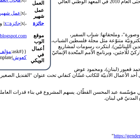
من جامعة الفنون في لندن، كما درست الغناء العربي من العام 2003 حتى العام 2010 في المعهد الوطني العالي
العمل
عمل
،|x|
عمل شهير::
شهير
جائزة
،|x|
جائزة::x
| و
صورة"، وملحقاتها: شباب السفير،
موقع
.blogspot.com/
رونيّة متنوّعة مثل مجلّة فلسطين الشباب،
الوب
عدين اللبنانيّين). ابتكرت رسومات لمشاريع
أعمال
{{#ask:
مؤلف:
ّ للّاجئين، وبرنامج الأمم المتّحدة الإنمائيّ
في
كعوش
|link=none|format=template|template=عنصر_قائمة_رابط_إلى_ملف}}
الويكي
 أحمد قعبور (لبنان)، ومحمود عوض
أحد الأعمال الأدبيّة للكاتب غسّان كنفاني تحت عنوان "القنديل الص
ؤسّسة عبد المحسن القطّان. يسهم المشروع في بناء قدرات العاملين ف
المدنيّ في لبنان.
"