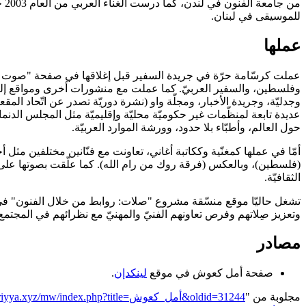
للموسيقى في لبنان.
عملها
عملت كرسّامة حرّة في جريدة السفير قبل إغلاقها في صفحة "صوت و
وفلسطين، والسفير العربيّ. كما عملت مع منشورات أخرى ومواقع إلكت
وجدليّة، وجريدة الأخبار، ومجلّة واو (نشرة دوريّة تصدر عن اتّحاد المق
عديدة تابعة لمنظّمات غير حكوميّة محليّة وإقليميّة مثل المجلس الدنماركي
حول العالم، وأطبّاء بلا حدود، وورشة الموارد العربيّة.
أمّا في عملها كمغنّية وككاتبة أغاني، تعاونت مع فنّانين مختلفين مثل
(فلسطين)، وبالعكس (فرقة روك من رام الله). كما علّقت بصوتها على 
الثقافيّة.
تشغل حاليّا موقع منسّقة مشروع "صلات: روابط من خلال الفنون" في م
وتعزيز صِلاتهم وفرص تعاونهم الفنيّ والمهنيّ مع نظرائهم في المجتمع 
مصادر
صفحة أمل كعوش في موقع
لينكدإن
.
مجلوبة من "
https://genderiyya.xyz/mw/index.php?title=أمل_كعوش&oldid=31244