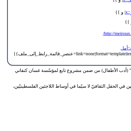
x
| و }}
 }}
http://meiroun
:أمل
غير" (أدب الأطفال) من ضمن مشروع تابع لمؤسّسة غسان كنفاني
ي الحقل الثقافيّ لا سيّما في أوساط اللاجئين الفلسطينيّين،