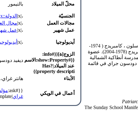
محلّ الميلاد
بالتيمور
الجنسيّة
،|x|
الدولة::x
|
مجالات العمل
،|x|
مجال العم
عمل شهير
،|x|
عمل شهير
أيديولوجيا
،|x|
أيديولوجيا:
باحثة مشاركة في معهد ماساتشوستس للتكنولوجيا في إدارة مدرسة سلون ، كامبريدج ( 1974-
1976). منسقة برنامج الفرص اللاهوتية مدرسة هارفارد ديفينيتي ، كامبريدج (1978-2004). عضوة
الزوج[ة]{{#info:
يس المساعدة كلية بوسطن، تشيستنت هيل ( 1981-1990 )، مدرسة أنطاكية الشمالية
{{#show:Property:الاسم
ديفيد دودس
-1991). كما أدرجت إليزابيث دودسون جراي في قائمة
عند الميلاد|?Has
property descripti}}
الأبناء
هانتر غراي،ل
{{#ask:
مؤلف
أعمال في الويكي
غراي
|link=none|format=template|template=عنصر_قائمة_رابط_إلى_ملف}}
Patriar