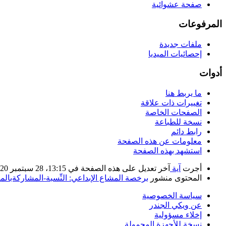
صفحة عشوائية
المرفوعات
ملفات جديدة
إحصائيات الميديا
أدوات
ما يربط هنا
تغييرات ذات علاقة
الصفحات الخاصة
نسخة للطباعة
رابط دائم
معلومات عن هذه الصفحة
استشهد بهذه الصفحة
أجرت
آية
آخر تعديل على هذه الصفحة في 13:15، 28 سبتمبر 2020. بناء على عمل
المحتوى منشور
برخصة المشاع الإبداعي: النِّسبة-المشاركةبالمثل 
سياسة الخصوصية
عن ويكي الجندر
إخلاء مسؤولية
نسخة للأجهزة المحمولة