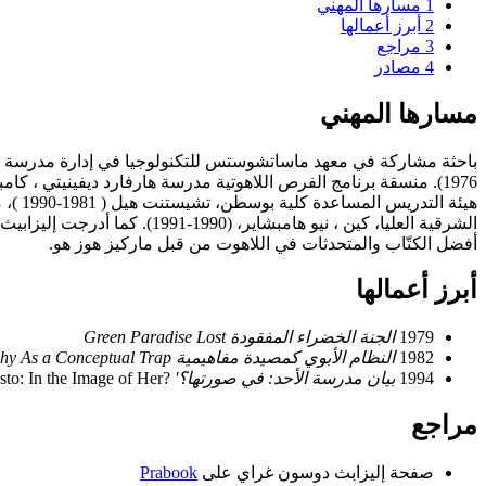
1
مسارها المهني
2
أبرز أعمالها
3
مراجع
4
مصادر
مسارها المهني
هيئة التدر
الشرقية العليا، كين ، نيو هامبشاير، (1990
أفضل الكتّاب والمتحدثات في اللاهوت من قبل ماركيز هوز هو.
أبرز أعمالها
1979
الجنة الخضراء المفقودة
Green Paradise Lost
1982
النظام الأبوي كمصيدة مفاهيمية
chy As a Conceptual Trap
1994
بيان مدرسة الأحد: في صورتها؟'
?The Sunday School Manifesto: In the Image of Her
مراجع
صفحة إليزابث دوسون غراي على
Prabook