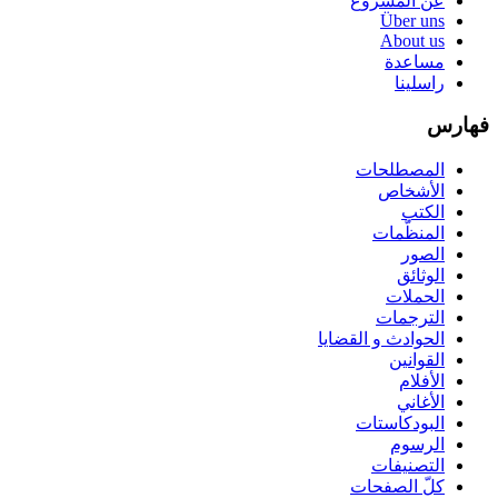
عن المشروع
Über uns
About us
مساعدة
راسلينا
فهارس
المصطلحات
الأشخاص
الكتب
المنظّمات
الصور
الوثائق
الحملات
الترجمات
الحوادث و القضايا
القوانين
الأفلام
الأغاني
البودكاستات
الرسوم
التصنيفات
كلّ الصفحات