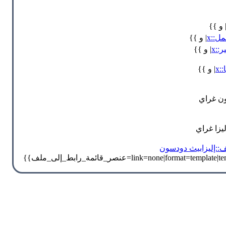
 و }}
ل::x
| و }}
::x
| و }}
:x
| و }}
ون غراي
يزا غراي
::إليزابيث دودسون