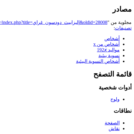
مصادر
مجلوبة من "
https://genderiyya.xyz/mw/index.php?title=إليزابيث_دودسون_غراي&oldid=28008
تصنيفات
:
أشخاص
أشخاص من x
مواليد 192𝘹
نسوية بيئية
أشخاص النسوية البيئية
قائمة التصفح
أدوات شخصية
ولوج
نطاقات
الصفحة
نقاش