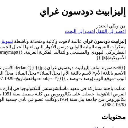
إليزابيث دودسون غراي
من ويكي الجندر
اذهب إلى التنقل
اذهب إلى البحث
إليزابيث دودسون غراي
عالمة لاهوت وكاتبة ومتحدثة وناشطة
نسوية ب
مفكرات النسوية البيئية اللواتي درسن الأدوار التي يلعبها الخيال الجن
الأمريكية|،|x|| }}
{{#set:صورة=ملف:إليز
|الاسم باللغة الأم=الاسم باللغة الأم |محلّ الميلاد=محلّ الميلاد |محلّ ا
الوب=موقع الوب |وصف=وصف }}{{#subobject:واقعة|تاريخ=1929-07-13|@category=ميلاد}}
عملت باحثة مشاركة في معهد ماساتشوستس للتكنولوجيا في إدارة 
الفرص
بكالوريوس من جامعة ييل سنة 1954. وكانت عضو في نا
(1979-1982).
محتويات