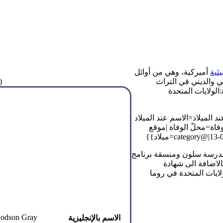
يئية
أميركية، وهي من أوائل
سي والديني في التراث
(
البطريركي اليهودي والمسيحي والتقاليد الفكرية الغربية. {{#arraymap:الولايات المتحدة
ابيث دودسون غراي.jpg}} {{#declare:الاسم عند الميلاد=الاسم عند الميلاد
لوفاة=محلّ الوفاة |موقع
مدرسة سلون ومنسقة برنامج
 اللاهوتية. حصلت على بكالوريوس من كلية سميث سنة 1951 بالاضافة الى شهادة
دي جمعية الولايات المتحدة في روما
Dodson Gray
الاسم بالإنجليزية