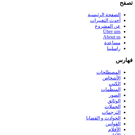
تصفح
الصفحة الرئيسية
أحدث التغييرات
عن المشروع
Über uns
About us
مساعدة
راسلينا
فهارس
المصطلحات
الأشخاص
الكتب
المنظّمات
الصور
الوثائق
الحملات
الترجمات
الحوادث و القضايا
القوانين
الأفلام