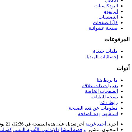
الأغاني
البودكاستات
الرسوم
التصنيفات
كلّ الصفحات
صفحة عشوائية
المرفوعات
ملفات جديدة
إحصائيات الميديا
أدوات
ما يربط هنا
تغييرات ذات علاقة
الصفحات الخاصة
نسخة للطباعة
رابط دائم
معلومات عن هذه الصفحة
استشهد بهذه الصفحة
أجرى
أحمد غربية
آخر تعديل على هذه الصفحة في 12:36، 21 يونيو 2020. بناء على عمل
المحتوى منشور
برخصة المشاع الإبداعي: النِّسبة-المشاركةبالمثل 