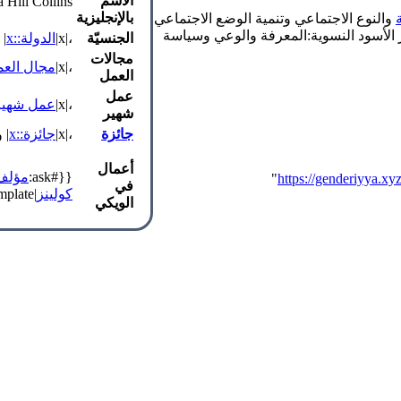
الاسم
a Hill Collins
بالإنجليزية
والنوع الاجتماعي وتنمية الوضع الاجتماعي
كر الأسود النسوية:المعرفة والوعي وسياسة
الجنسيّة
،|x|
الدولة::x
| 
مجالات
،|x|
مجال العمل
العمل
عمل
،|x|
عمل شهير:
شهير
جائزة
،|x|
جائزة::x
| 
أعمال
{{#ask:
مؤلف:
"
في
كولينز
|link=none|format=template|template=عنصر_قائمة_رابط_إلى_ملف}}
الويكي