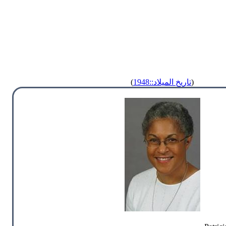
(
تاريخ الميلاد::1948
)