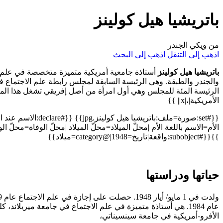
باتريشيا هيل كولينز
من ويكي الجندر
اذهب إلى التنقل
اذهب إلى البحث
باتريشيا هيل كولينز
أستاذة جامعية أمريكية متميزة متخصصة في علم ال
والجندر والطبقة. وهي الرئيسة السابقة لمجلس رابطة علم الاجتماع في 
الأمريكية|،|x|| }}
{{#set:صورة=ملف:باتريشيا ه
الأم=الاسم باللغة الأم |محلّ الميلاد=محلّ الميلاد |محلّ الوفاة=مح
}}{{#subobject:واقعة|تاريخ=1948|@category=ميلاد}}
حياتها ودراستها
عام 1984. هي أستاذة متميزة في علم الاجتماع في جامعة ميريلان
الأفرو-أمريكية في جامعة سينسيناتي،