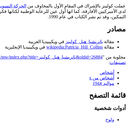
عملت كولينز بالإشراك في المقام الأول بالمخاوف من
الحركة النسوية
لدى الأميركيين الأفارقة، كما انها أول عين للرعاية الوطنية لكتابها ف
التمكين، وقد تم نشر الكتاب في عام 1990.
مصادر
مقالة
باتريشيا_هيل_كولينز
في ويكيبيديا العربية
مقالة
wikipedia:Patricia_Hill_Collins
في ويكيبيديا الإنجليزية
مجلوبة من "
https://genderiyya.xyz/mw/index.php?title=باتريشيا_هيل_كولينز&oldid=26884
تصنيفات
:
أشخاص
أشخاص من x
مواليد 194𝘹
قائمة التصفح
أدوات شخصية
ولوج