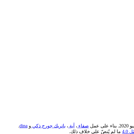
صفاء
،
آية
،
باتريك جورج ذكي
و
dina
.
4.0
ما لم يُنصّ على خلاف ذلك.