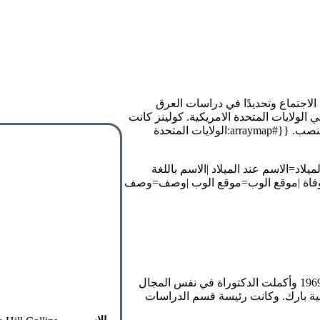
اجتماع وتحديدًا في دراسات العرق
الولايات المتحدة الامريكية. كولينز كانت
الرئيسة المئة للمجلس وهي أول امرأة من أصل إفريقي تشغل هذا المنصب. {{#arraymap:الولايات المتحدة
يل كولينز.jpg}} {{#declare:الاسم عند الميلاد=الاسم عند الميلاد |الاسم باللغة
لّ الوفاة |موقع الوب=موقع الوب |وصف=وصف
ولدت في 1 مايو/ أيار 1948. حصلت على إجازة في علم الاجتماع عام 1969 وأكملت الدكتوراة في نفس المجال
د، كلية بارك. وكانت رئيسة قسم الدراسات