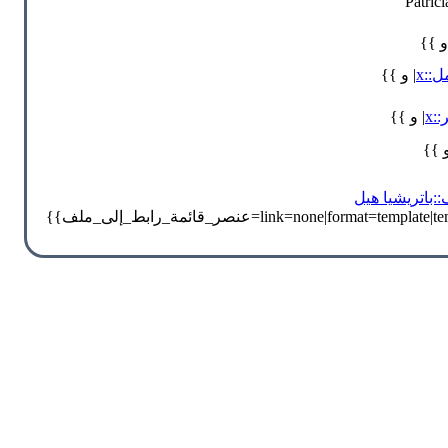
Patrici
و }}
::x
| و }}
:x
| و }}
و }}
:باتريشيا هيل