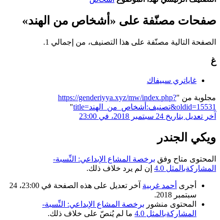
صفحات مصنّفة على «أشخاص من الهند»
الصفحة التالية مصنّفة على هذا التصنيف، من إجمالي 1.
غ
غاياتري سبيفاك
مجلوبة من "
https://genderiyya.xyz/mw/index.php?
title=تصنيف:أشخاص_من_الهند&oldid=15531
"
آخر تعديل بتاريخ 24 سبتمبر 2018، في 23:00
ويكي الجندر
المحتوى متاح وفق
برخصة المشاع الإبداعي: النِّسبة-
المشاركةبالمثل 4.0
إن لم يرد خلاف ذلك.
أجرى
أحمد غربية
آخر تعديل على هذه الصفحة في 23:00، 24
سبتمبر 2018.
المحتوى منشور
برخصة المشاع الإبداعي: النِّسبة-
المشاركةبالمثل 4.0
ما لم يُنصّ على خلاف ذلك.