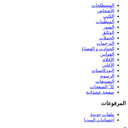
المصطلحات
الأشخاص
الكتب
المنظّمات
الصور
الوثائق
الحملات
الترجمات
الحوادث و القضايا
القوانين
الأفلام
الأغاني
البودكاستات
الرسوم
التصنيفات
كلّ الصفحات
صفحة عشوائية
المرفوعات
ملفات جديدة
إحصائيات الميديا