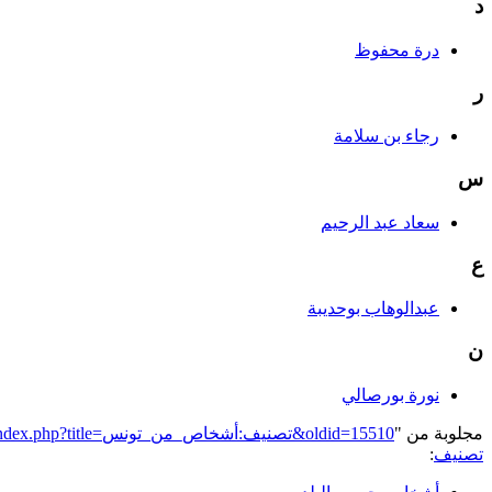
د
درة محفوظ
ر
رجاء بن سلامة
س
سعاد عبد الرحيم
ع
عبدالوهاب بوحديبة
ن
نورة بورصالي
مجلوبة من "
https://genderiyya.xyz/mw/index.php?title=تصنيف:أشخاص_من_تونس&oldid=15510
تصنيف
: