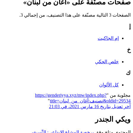
صفحات مصنّفة على «أغان من لبنان»
الصفحات 3 التالية مصنّفة على هذا التصنيف، من إجمالي 3.
إ
إم الجاكيت
خ
خلص الحكي
ك
كل الألوان
مجلوبة من "
https://genderiyya.xyz/mw/index.php?
title=تصنيف:أغان_من_لبنان&oldid=29534
"
آخر تعديل بتاريخ 16 مارس 2021، في 21:03
ويكي الجندر
المحتوى متاح وفق
برخصة المشاع الإبداعي: النِّسبة-