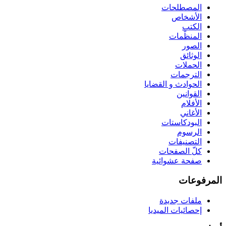
المصطلحات
الأشخاص
الكتب
المنظّمات
الصور
الوثائق
الحملات
الترجمات
الحوادث و القضايا
القوانين
الأفلام
الأغاني
البودكاستات
الرسوم
التصنيفات
كلّ الصفحات
صفحة عشوائية
المرفوعات
ملفات جديدة
إحصائيات الميديا