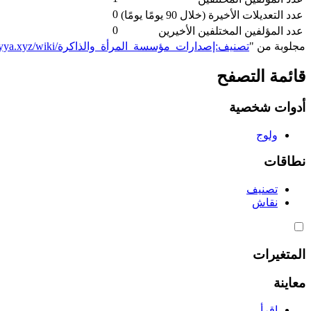
0
عدد التعديلات الأخيرة (خلال 90 يومًا يومًا)
0
عدد المؤلفين المختلفين الأخيرين
مجلوبة من "
https://genderiyya.xyz/wiki/تصنيف:إصدارات_مؤسسة_المرأة_والذاكرة
قائمة التصفح
أدوات شخصية
ولوج
نطاقات
تصنيف
نقاش
المتغيرات
معاينة
اقرأ