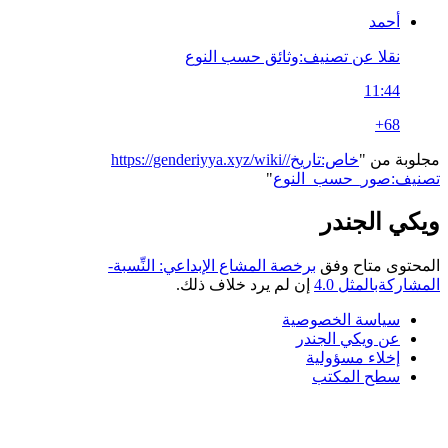
أحمد
نقلا عن تصنيف:وثائق حسب النوع
11:44
+68
مجلوبة من "
https://genderiyya.xyz/wiki/خاص:تاريخ/
تصنيف:صور_حسب_النوع
"
ويكي الجندر
المحتوى متاح وفق
برخصة المشاع الإبداعي: النِّسبة-
المشاركةبالمثل 4.0
إن لم يرد خلاف ذلك.
سياسة الخصوصية
عن ويكي الجندر
إخلاء مسؤولية
سطح المكتب