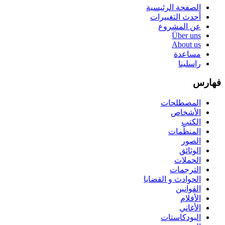
الصفحة الرئيسية
أحدث التغييرات
عن المشروع
Über uns
About us
مساعدة
راسلينا
فهارس
المصطلحات
الأشخاص
الكتب
المنظّمات
الصور
الوثائق
الحملات
الترجمات
الحوادث و القضايا
القوانين
الأفلام
الأغاني
البودكاستات