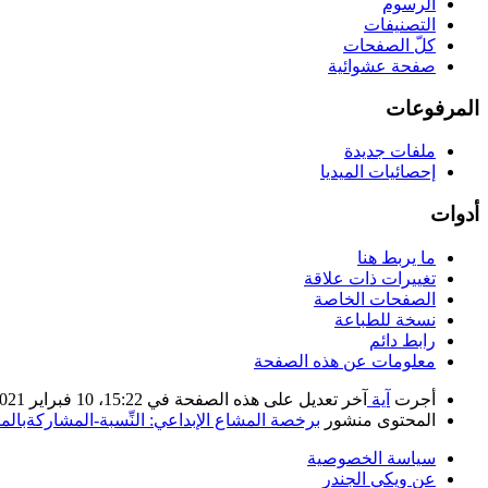
الرسوم
التصنيفات
كلّ الصفحات
صفحة عشوائية
المرفوعات
ملفات جديدة
إحصائيات الميديا
أدوات
ما يربط هنا
تغييرات ذات علاقة
الصفحات الخاصة
نسخة للطباعة
رابط دائم
معلومات عن هذه الصفحة
أجرت
آية
آخر تعديل على هذه الصفحة في 15:22، 10 فبراير 2021.
المحتوى منشور
برخصة المشاع الإبداعي: النِّسبة-المشاركةبالمثل 
سياسة الخصوصية
عن ويكي الجندر