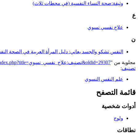
وثيقة:صحة النساء النفسية (في محطات ثلاث)
ع
علاج نفسي نسوي
ن
النفس تشكو والجسد يعاني: دليل المرأة العربية في الصحة النف
مجلوبة من "
https://genderiyya.xyz/mw/index.php?title=تصنيف:علاج_نفسي_نسوي&oldid=29307
تصنيف
:
علم النفس النسوي
قائمة التصفح
أدوات شخصية
ولوج
نطاقات