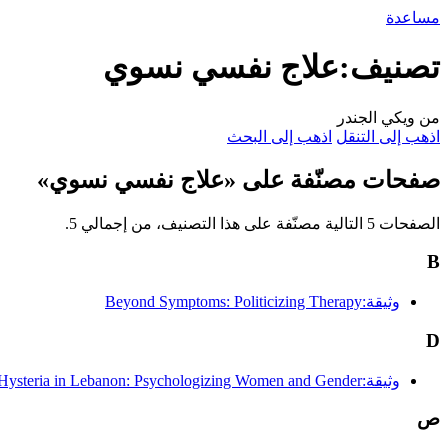
مساعدة
تصنيف:علاج نفسي نسوي
من ويكي الجندر
اذهب إلى التنقل
اذهب إلى البحث
صفحات مصنّفة على «علاج نفسي نسوي»
الصفحات 5 التالية مصنّفة على هذا التصنيف، من إجمالي 5.
B
وثيقة:Beyond Symptoms: Politicizing Therapy
D
وثيقة:Diagnosing Hysteria in Lebanon: Psychologizing Women and Gender
ص