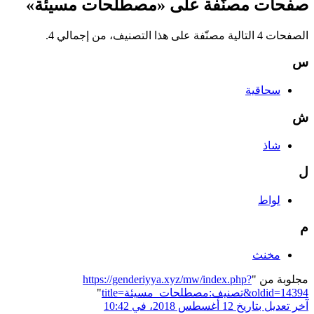
صفحات مصنّفة على «مصطلحات مسيئة»
الصفحات 4 التالية مصنّفة على هذا التصنيف، من إجمالي 4.
س
سحاقية
ش
شاذ
ل
لواط
م
مخنث
مجلوبة من "
https://genderiyya.xyz/mw/index.php?
title=تصنيف:مصطلحات_مسيئة&oldid=14394
"
آخر تعديل بتاريخ 12 أغسطس 2018، في 10:42