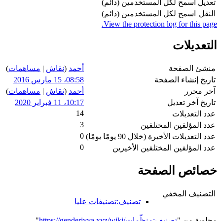
تعديل
اسمح لكل المستخدمين (دائم)
النقل
اسمح لكل المستخدمين (دائم)
View the protection log for this page.
التعديلات
منشئ الصفحة
أحمد
(
نقاش
|
مساهمات
)
تاريخ إنشاء الصفحة
08:58، 15 مارس 2016
آخر محرر
أحمد
(
نقاش
|
مساهمات
)
تاريخ آخر تعديل
10:17، 11 فبراير 2020
14
عدد التعديلات
3
عدد المؤلفين المختلفين
0
عدد التعديلات الأخيرة (خلال 90 يومًا يومًا)
0
عدد المؤلفين المختلفين الأخيرين
خصائص الصفحة
التصنيف المخفي
تصنيف:تصنيفات عليا
مجلوبة من "
https://genderiyya.xyz/wiki/تصنيف:منظّمات
"