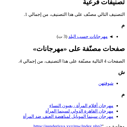
تصنيفات فرعية
التصنيف التالي مصنّف على هذا التصنيف، من إجمالي 1.
م
◄
مهرجانات حسب البلد
‏
(3 ت)
صفحات مصنّفة على «مهرجانات»
الصفحات 4 التالية مصنّفة على هذا التصنيف، من إجمالي 4.
ش
شوفتهن
م
مهرجان أفلام المرأة - بعيون النساء
مهرجان القاهرة الدولي لسينما المرأة
مهرجان سينما الموبايل لمناهضة العنف ضد المرأة
مجلوبة من "
https://genderiyya.xyz/mw/index.php?