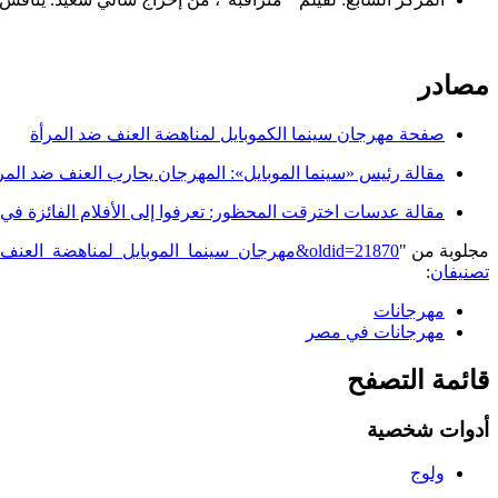
مصادر
صفحة مهرجان سينما الكموبايل لمناهضة العنف ضد المرأة
مقالة رئيس «سينما الموبايل»: المهرجان يحارب العنف ضد المرأة على الوطن منشور بتاريخ 15
مقالة عدسات اخترقت المحظور: تعرفوا إلى الأفلام الفائزة في مهرجان «سينما ال
مجلوبة من "
https://genderiyya.xyz/mw/index.php?title=مهرجان_سينما_الموبايل_لمناهضة_العنف_ضد_المرأة&oldid=21870
تصنيفان
:
مهرجانات
مهرجانات في مصر
قائمة التصفح
أدوات شخصية
ولوج