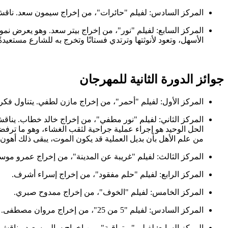
المركز السادس: لفيلم "حائرات"، من إخراج سيمون سعد. ناقش 
المركز السابع: لفيلم "نور"،‏ من إخراج بيتر سعد. وهو يعرض نموذ
الأسهل، وتعود لأنوثتها وترتدي فستانًا وتخرج به للشارع مستعيدةً 
جوائز الدورة الثانية للمهرجان
المركز الأول: لفيلم "أحمر"، من إخراج مازن ‏لطفي. يتناول ف
المركز الثاني: لفيلم "نور مطفي"، من إخراج خالد ‏خطاب. يناقش
الحل الوحيد هو إجراء عملية جراحية لثقب الغشاء، وهو ما تر
من علم الأهل بأن بديل العملية قد يكون الموت، يبقى ذلك أهون
المركز الثالث: لفيلم "غريبة عن المدينة"، من ‏إخراج عمرو م
المركز الرابع: لفيلم "حلم مفقود"، من إخراج إسراء أشرف‎.‎
المركز الخامس: لفيلم "الخوف"، من إخراج ممدوح صبري‎.
المركز السادس: لفيلم "5 من 25"، من إخراج مروان مصطفى‎.‎ قدم فكرة سلب حرية الأنثى بمجرد انتقالها من مرحلة الطفولة إلى المراهقة ومن ثم الشباب.
المركز السابع: لفيلم " متراقبة"،‏ من إخراج سالي سعيد‎.‎ يناقش قضية