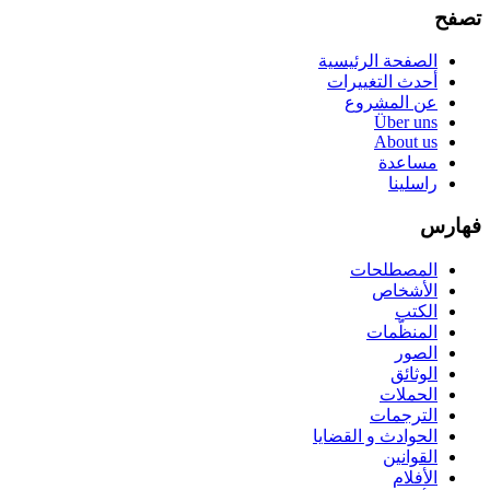
تصفح
الصفحة الرئيسية
أحدث التغييرات
عن المشروع
Über uns
About us
مساعدة
راسلينا
فهارس
المصطلحات
الأشخاص
الكتب
المنظّمات
الصور
الوثائق
الحملات
الترجمات
الحوادث و القضايا
القوانين
الأفلام