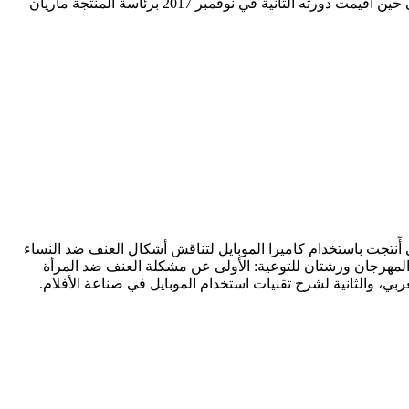
في ‏نوفمبر 2015 برئاسة المصور السينمائي كمال عبد العزيز، في حين أقيمت دورته الثانية في نوفمبر 2017 برئاسة المنتجة ماريان
أًنتجت باستخدام كاميرا الموبايل لتناقش أشكال العنف ضد النساء
 المهرجان ورشتان للتوعية: الأولى عن مشكلة العنف ضد المرأة
، والثانية لشرح تقنيات استخدام الموبايل في صناعة ‏الأفلام.