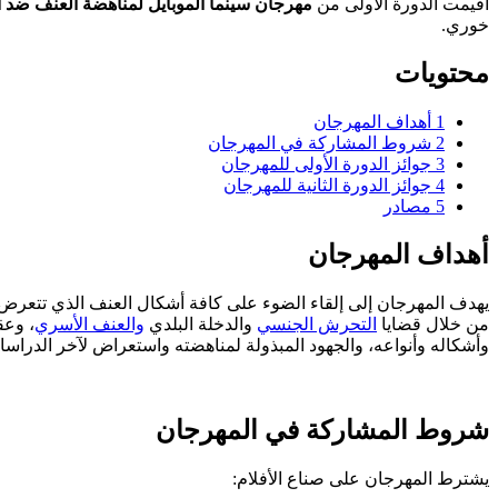
أٌقيمت الدورة الأولى من
مهرجان سينما الموبايل لمناهضة العنف ضد ا
خوري.
محتويات
1
أهداف المهرجان
2
شروط المشاركة في المهرجان
3
جوائز الدورة الأولى للمهرجان
4
جوائز الدورة الثانية للمهرجان
5
مصادر
أهداف المهرجان
يهدف المهرجان إلى إلقاء الضوء على كافة أشكال العنف الذي تتعرض ل
من خلال قضايا
التحرش الجنسي
والدخلة البلدي
والعنف الأسري
، وعق
وأشكاله وأنواعه، ‏والجهود المبذولة لمناهضته واستعراض لآخر الدراس
شروط المشاركة في المهرجان
يشترط المهرجان على صناع الأفلام: