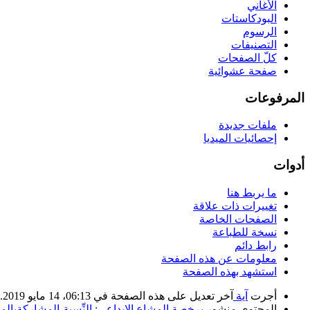
الأغاني
البودكاستات
الرسوم
التصنيفات
كلّ الصفحات
صفحة عشوائية
المرفوعات
ملفات جديدة
إحصائيات الميديا
أدوات
ما يربط هنا
تغييرات ذات علاقة
الصفحات الخاصة
نسخة للطباعة
رابط دائم
معلومات عن هذه الصفحة
استشهد بهذه الصفحة
أجرت
آية
آخر تعديل على هذه الصفحة في 06:13، 14 مايو 2019. بناء على عمل
المحتوى منشور
برخصة المشاع الإبداعي: النِّسبة-المشاركةبالمثل 