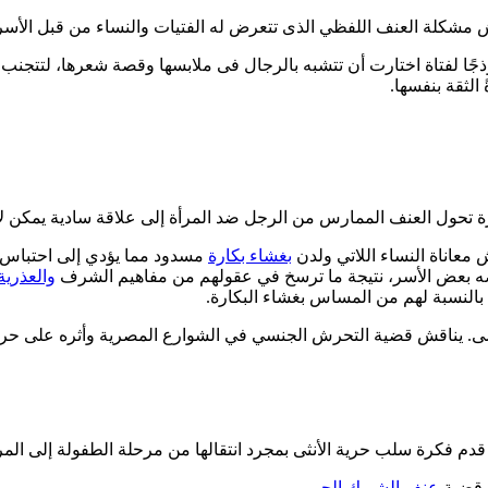
مشكلة العنف اللفظي الذى تتعرض له الفتيات والنساء من قبل الأسرة
جًا لفتاة اختارت أن تتشبه بالرجال فى ملابسها وقصة شعرها، لتتجنب الت
الثقة بنفسها.
كرة تحول العنف الممارس من الرجل ضد المرأة إلى علاقة سادية يمكن ل
 معاناة النساء اللاتي ولدن
بغشاء بكارة
مسدود مما يؤدي إلى احتباس دما
فضه بعض الأسر، نتيجة ما ترسخ في عقولهم من مفاهيم الشرف
والعذرية
 بالنسبة لهم من المساس بغشاء البكارة.
وسى. يناقش قضية التحرش الجنسي في الشوارع المصرية وأثره على حرية
عنف الشريك الحميم