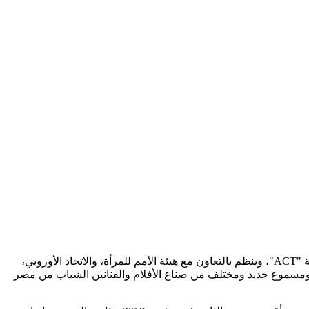
هو مهرجان أسسته دكتورة عزة كامل مديرة مركز وسائل الاتصال الملائمة من أجل التنمية "‏ACT"، وينظم بالتعاون مع هيئة ‏الأمم للمرأة، والاتحاد الأوروبي،
ي ومسموع جديد ومختلف من صناع الأفلام والفنانين الشباب من مصر