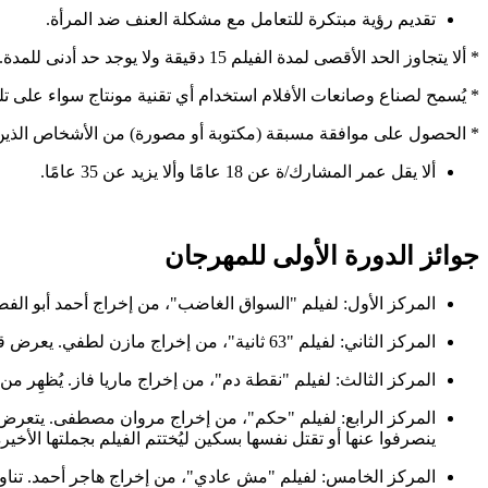
تقديم رؤية مبتكرة للتعامل مع مشكلة العنف ضد المرأة‎.
جوائز الدورة الأولى للمهرجان
المركز الأول: لفيلم "السواق الغاضب"، من إخراج أحمد أبو ال
المركز الثاني: لفيلم "63 ثانية"، من إخراج مازن لطفي. يعرض قصة فتاة تعرضت لواقعة تحرش عنيفة، انتهت بها إلى قرار إجراء عملية تحول جنسي لتصبح “اَدم”، حتى تشعر باحترام الناس لها.
المركز الثالث: لفيلم "نقطة دم"، من إخراج ماريا فاز. يُظهِر من
المركز الرابع: لفيلم "حكم"، من إخراج مروان مصطفى. يتعرض لم
ينصرفوا عنها أو تقتل نفسها بسكين ليُختتم الفيلم بجملتها الأخ
المركز الخامس: لفيلم "مش عادي"، من إخراج هاجر أحمد. تناو