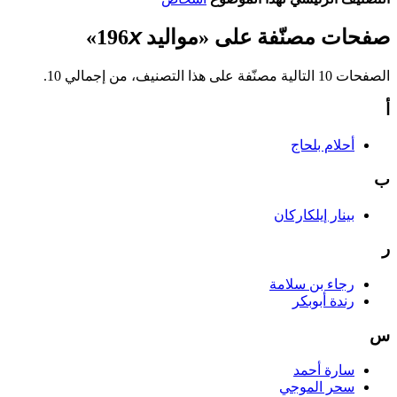
صفحات مصنّفة على «مواليد 196𝘹»
الصفحات 10 التالية مصنّفة على هذا التصنيف، من إجمالي 10.
أ
أحلام بلحاج
ب
بينار إيلكاركان
ر
رجاء بن سلامة
رندة أبوبكر
س
سارة أحمد
سحر الموجي