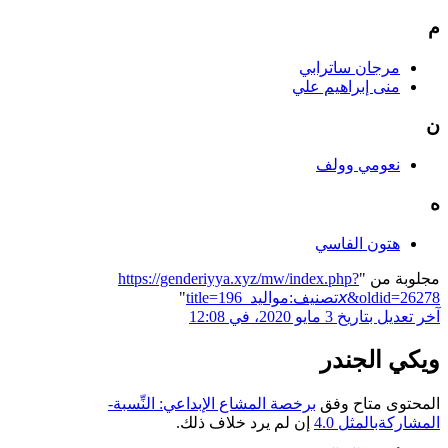
م
مرجان ساترابي
منى إبراهيم علي
ن
نعومي وولف
ه
هتون الفاسي
مجلوبة من "
https://genderiyya.xyz/mw/index.php?
title=تصنيف:مواليد_196𝘹&oldid=26278
"
آخر تعديل بتاريخ 3 مايو 2020، في 12:08
ويكي الجندر
المحتوى متاح وفق
برخصة المشاع الإبداعي: النِّسبة-
المشاركةبالمثل 4.0
إن لم يرد خلاف ذلك.