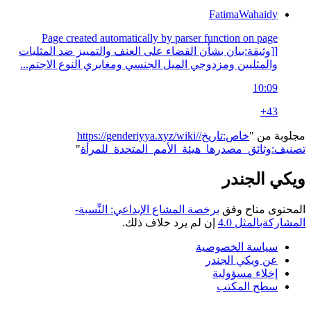
FatimaWahaidy
Page created automatically by parser function on page
[[وثيقة:بيان بشأن القضاء على العنف والتمييز ضد المثليات
والمثليين ومزدوجي الميل الجنسي ومغايري النوع الاجتم...
10:09
+43
مجلوبة من "
https://genderiyya.xyz/wiki/خاص:تاريخ/
تصنيف:وثائق_مصدرها_هيئة_الأمم_المتحدة_للمرأة
"
ويكي الجندر
المحتوى متاح وفق
برخصة المشاع الإبداعي: النِّسبة-
المشاركةبالمثل 4.0
إن لم يرد خلاف ذلك.
سياسة الخصوصية
عن ويكي الجندر
إخلاء مسؤولية
سطح المكتب