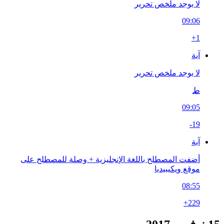
لا يوجد ملخص تحرير
09:06
+1
آية
لا يوجد ملخص تحرير
ط
09:05
-19
آية
أضفت المصطلح باللغة الإنجليزية + وصلة للمصطلح على
موقع ويكيبيديا
08:55
+229