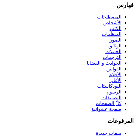
فهارس
المصطلحات
الأشخاص
الكتب
المنظّمات
الصور
الوثائق
الحملات
الترجمات
الحوادث و القضايا
القوانين
الأفلام
الأغاني
البودكاستات
الرسوم
التصنيفات
كلّ الصفحات
صفحة عشوائية
المرفوعات
ملفات جديدة