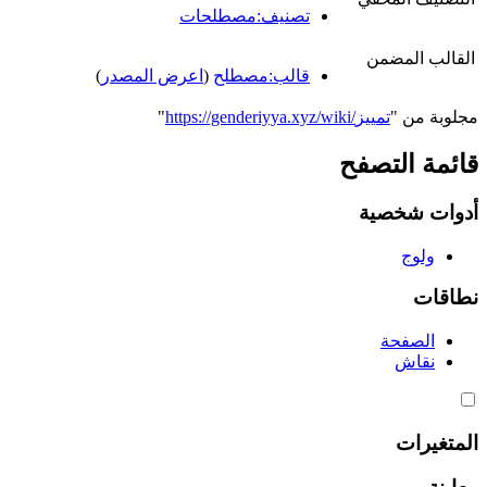
تصنيف:مصطلحات
القالب المضمن
قالب:مصطلح
(
اعرض المصدر
)
مجلوبة من "
https://genderiyya.xyz/wiki/تمييز
"
قائمة التصفح
أدوات شخصية
ولوج
نطاقات
الصفحة
نقاش
المتغيرات