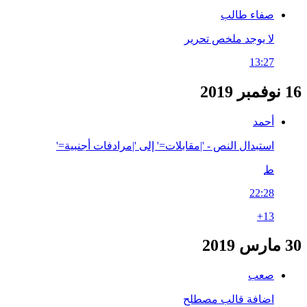
صفاء طالب
لا يوجد ملخص تحرير
13:27
16 نوفمبر 2019
أحمد
استبدال النص - '|مقابلات=' إلى '|مرادفات أجنبية='
ط
22:28
+13
30 مارس 2019
صعب
اضافة قالب مصطلح