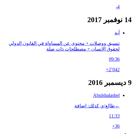
-4
14 نوفمبر 2017
آية
تنسيق ووصلات + محتوى عن المساواة في القانون الدولي
لحقوق الإنسان + مصطلحات ذات صلة
09:36
+2٬042
9 ديسمبر 2016
Abulshalashel
←‏طالع/ي كذلك: إضافة
11:33
+36