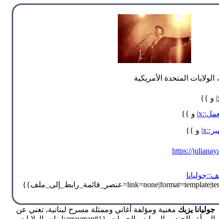
الولايات المتحدة الأمريكية
| و }}
مل::x
| و }}
::x
| و }}
https://julian
::جوليانا
جوليانا يزبك
مغنية ومؤلفة أغاني وممثلة مسرح لبنانية، تغني عن
المرأة والجندر والهويات والحريات. {{#arraymap:لبنان، الولايات