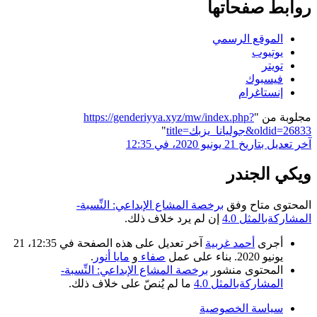
روابط صفحاتها
الموقع الرسمي
يوتيوب
تويتر
فيسبوك
إنستاغرام
مجلوبة من "
https://genderiyya.xyz/mw/index.php?
title=جوليانا_يزبك&oldid=26833
"
آخر تعديل بتاريخ 21 يونيو 2020، في 12:35
ويكي الجندر
المحتوى متاح وفق
برخصة المشاع الإبداعي: النِّسبة-
المشاركةبالمثل 4.0
إن لم يرد خلاف ذلك.
أجرى
أحمد غربية
آخر تعديل على هذه الصفحة في 12:35، 21
يونيو 2020. بناء على عمل
صفاء
و
مايا أنور
.
المحتوى منشور
برخصة المشاع الإبداعي: النِّسبة-
المشاركةبالمثل 4.0
ما لم يُنصّ على خلاف ذلك.
سياسة الخصوصية