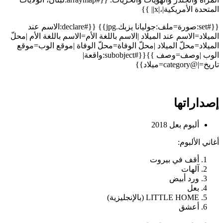
المتحدة الأمريكية|،|x|| }}
{{#set:صورة=ملف:جوليانا يزبك.jpg}} {{#declare:الاسم عند
الميلاد=الاسم عند الميلاد |الاسم باللغة الأم=الاسم باللغة الأم |محلّ
الميلاد=محلّ الميلاد |محلّ الوفاة=محلّ الوفاة |موقع الوب=موقع
الوب |وصف=وصف }}{{#subobject:واقعة|
تاريخ=|@category=ميلاد}}
إصداراتها
ألبوم بعل 2018
أغاني الألبوم:
أقف في بيروت
آلهات
ورد أبيض
بعل
LITTLE HOME (بالإنجليزية)
أعشق