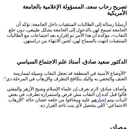
رحاب سعد، المسؤولة الإعلامية بالجامعة
ية
سالة إلى الطالبات المنتقبات داخل الجامعة، تؤكد أن
 تسمح لهن بالدخول إلى الجامعة بشكل طبيعي، دون خلع
 مؤكدة أن هذا الأمر تم إقراره بعد اجتماعات مع الطالبات
ت انتهت بالسماح لهن، لحين الانتهاء من دراستهن.
ر سعيد صادق، أستاذ علم الاجتماع السياسي
ع الأمنية في المنطقة قد تجعل النقاب وسيلة لممارسة
التخفي به والبلد بتكافح التطرف والإرهاب في المرحلة دي".
ادق: لازم نعرف إن علماء الإسلام وشيخ الأزهر والمفتي
بل كده إن النقاب مش فرض واستمراره تطرف، في بعض
يتم
إجبارهم
عليه وبيخافوا من خلعه عشان حالة "الإرهاب
ي" اللي بتحصل لأي بنت تاخد القرار ده.
ر