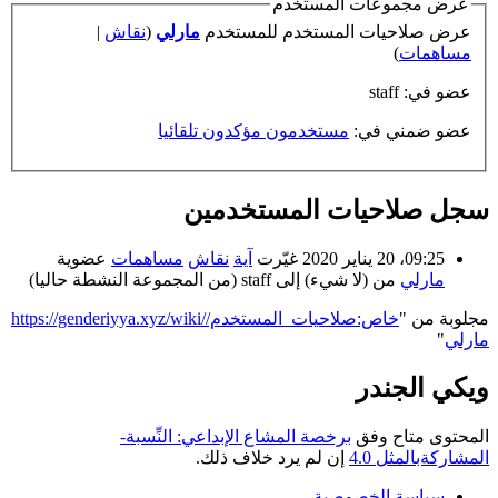
عرض مجموعات المستخدم
عرض صلاحيات المستخدم للمستخدم
مارلي
(
نقاش
|
مساهمات
)
عضو في: staff
عضو ضمني في:
مستخدمون مؤكدون تلقائيا
سجل صلاحيات المستخدمين
09:25، 20 يناير 2020 غيّرت
آية
نقاش
مساهمات
عضوية
مارلي
من (لا شيء) إلى staff
(من المجموعة النشطة حاليا)
مجلوبة من "
https://genderiyya.xyz/wiki/خاص:صلاحيات_المستخدم/
مارلي
"
ويكي الجندر
المحتوى متاح وفق
برخصة المشاع الإبداعي: النِّسبة-
المشاركةبالمثل 4.0
إن لم يرد خلاف ذلك.
سياسة الخصوصية