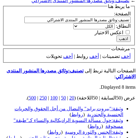
←
تصنيف:وثائق مصدرها المنشور المنتدى الاشتراكي
ما يربط هنا
الصفحة:
النطاق:
اعكس الاختيار
مرشحات
أخف
تضمينات |
أخف
روابط |
أخف
تحويلات
الصفحات التالية تربط إلى
تصنيف:وثائق مصدرها المنشور المنتدى
الاشتراكي
:
Displayed 8 items.
عرض (50السابقة | 50اللاحقة) (
20
|
50
|
100
|
250
|
500
).
وثيقة:"بيروت برايد" والنضال من أجل الحقوق والحريات
الجنسية والجندرية
‏
(
روابط
)
وثيقة:حول مسألة النسوية الراديكالية والنساء كـ"طبقة"
مسحوقة
‏
(
روابط
)
وثيقة:الجنس والثورة الروسية
‏
(
روابط
)
وثيقة:المثلية الوطنية ومقاومة متحرري/ات الجنس
‏
(
روابط
)