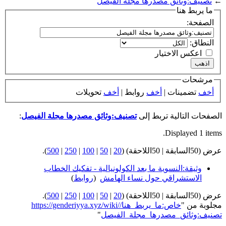
←
تصنيف:وثائق مصدرها مجلة الفيصل
ما يربط هنا
الصفحة:
النطاق:
اعكس الاختيار
مرشحات
أخف
تضمينات |
أخف
روابط |
أخف
تحويلات
الصفحات التالية تربط إلى
تصنيف:وثائق مصدرها مجلة الفيصل
:
Displayed 1 items.
عرض (50السابقة | 50اللاحقة) (
20
|
50
|
100
|
250
|
500
).
وثيقة:النسوية ما بعد الكولونيالية - تفكيك الخطاب
الاستشراقي حول نساء الهامش
‏
(
روابط
)
عرض (50السابقة | 50اللاحقة) (
20
|
50
|
100
|
250
|
500
).
مجلوبة من "
https://genderiyya.xyz/wiki/خاص:ما_يربط_هنا/
تصنيف:وثائق_مصدرها_مجلة_الفيصل
"