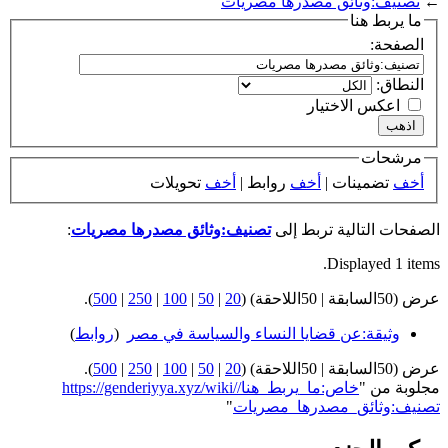
←
تصنيف:وثائق مصدرها مصريات
ما يربط هنا
الصفحة:
النطاق:
اعكس الاختيار
مرشحات
أخف
تضمينات |
أخف
روابط |
أخف
تحويلات
الصفحات التالية تربط إلى
تصنيف:وثائق مصدرها مصريات
:
Displayed 1 items.
عرض (50السابقة | 50اللاحقة) (
20
|
50
|
100
|
250
|
500
).
وثيقة:عن قضايا النساء والسياسة في مصر
‏
(
روابط
)
عرض (50السابقة | 50اللاحقة) (
20
|
50
|
100
|
250
|
500
).
مجلوبة من "
https://genderiyya.xyz/wiki/خاص:ما_يربط_هنا/
تصنيف:وثائق_مصدرها_مصريات
"