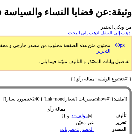
وثيقة:عن قضايا النساء والسياسة
من ويكي الجندر
اذهب إلى التنقل
اذهب إلى البحث
60px
محتوى متن هذه الصفحة مجلوب من مصدر خارجي و محفوظ طبق
التحرير
.
تفاصيل بيانات المَصْدَر و التأليف مبيّنة فيما يلي.
{{#set:نوع الوثيقة=مقالة رأي}}
[[ملف:{{#show:مصريات|?شعار|link=none}}|240عنصورة|يسار]]
مقالة رأي
تأليف
،|x|
مؤلف::x
| و }}
تحرير
غير معيّن
المصدر
المصدر::مصريات