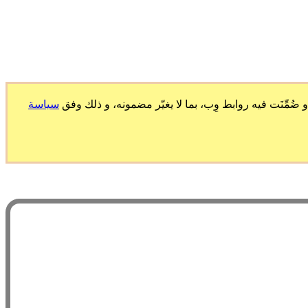
ّنَت فيه روابط وِب، بما لا يغيّر مضمونه، و ذلك وفق
سياسة