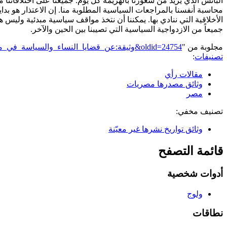
البائس الذي يزيد من شعورنا بالهزيمة كل يوم. جميعنا على اختلافاتنا مه
محاسبة أنفسنا بالمراجعات السياسية المطلوبة منا. إن الاعتذار هو بد
الأخلاقية التي ننادي بها. يمكننا أن نتخذ مواقف سياسية مبدئية وليس 
جميعاً من الازدواجية السياسية التي تصيبنا بين الحين والآخر.
مجلوبة من "
https://genderiyya.xyz/mw/index.php?title=وثيقة:عن_قضايا_النساء_والسياسة_في_مصر&oldid=24754
تصنيفات
:
مقالات رأي
وثائق مصدرها مصريات
مصر
تصنيف مخفي:
وثائق تواريخ نشرها غير معيّنة
قائمة التصفح
أدوات شخصية
ولوج
نطاقات