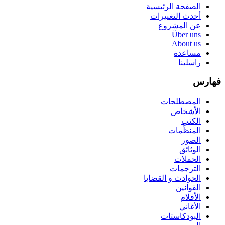
الصفحة الرئيسية
أحدث التغييرات
عن المشروع
Über uns
About us
مساعدة
راسلينا
فهارس
المصطلحات
الأشخاص
الكتب
المنظّمات
الصور
الوثائق
الحملات
الترجمات
الحوادث و القضايا
القوانين
الأفلام
الأغاني
البودكاستات