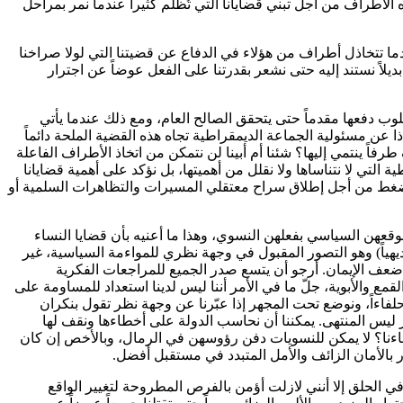
أطراف من أجل تبني قضايانا التي تُظلم كثيراً عندما نمر بمراحل
ما تتخاذل أطراف من هؤلاء في الدفاع عن قضيتنا التي لولا صراخنا
ديلاً نستند إليه حتى نشعر بقدرتنا على الفعل عوضاً عن اجترار
وب دفعها مقدماً حتى يتحقق الصالح العام، ومع ذلك عندما يأتي
 عن مسئولية الجماعة الديمقراطية تجاه هذه القضية الملحة دائماً
فاً ينتمي إليها؟ شئنا أم أبينا لن نتمكن من اتخاذ الأطراف الفاعلة
التي لا نتناساها ولا نقلل من أهميتها، بل نؤكد على أهمية قضايانا
الضغط من أجل إطلاق سراح معتقلي المسيرات والتظاهرات السلمية أو
وقعهن السياسي بفعلهن النسوي، وهذا ما أعنيه بأن قضايا النساء
ديهياً) وهو التصور المقبول في وجهة نظري للمواءمة السياسية، غير
ضعف الإيمان. أرجو أن يتسع صدر الجميع للمراجعات الفكرية
ع والأبوية، جلّ ما في الأمر أننا ليس لدينا استعداد للمساومة على
 حلفاءاً، ونوضع تحت المجهر إذا عبّرنا عن وجهة نظر تقول بنكران
خر ليس المنتهى. يمكننا أن نحاسب الدولة على أخطاءها ونقف لها
حلفاءنا؟ لا يمكن للنسويات دفن رؤوسهن في الرمال، وبالأخص إن كان
 بالأمان الزائف والأمل المتبدد في مستقبل أفضل.
 الحلق إلا أنني لازلت أؤمن بالفرص المطروحة لتغيير الواقع