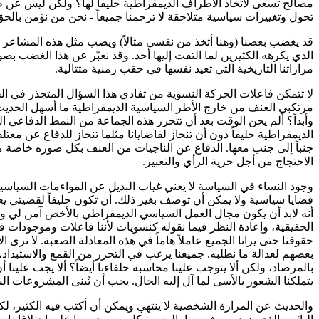
مصالح تسعى لاتخاذ الأطراف الديمقراطية حليفاً لها؟ ولكن ليس عن طر
تحول وتغييرات سياسية متلاحقة لا ترحمنا جميعاً - نحن من نؤمن بالحق
قد يغضب بعضنا (وهنا أتخذ من نفسي مثالاً) ويصب مثل هذه المشاعر و
الذي يكرهه الكثيرين لما التفت إليها أحد. وقد نعبّر عن هذا الغضب بص
مراراتنا التاريخية التي تعيد نفسها في حقب زمنية متتالية.
لا تتمكن فاعلات الحركة النسوية من تفادي هذا السؤال المتجذر في ال
مرتكبي العنف من خارج الأطر السياسية الديمقراطية ما أسهل الحديث ع
وأبداً؟ ألم يحن الوقت بعد أن تتحرر هذه الجماعة من النمط الدفاعي الم
الديمقراطية حليفاً دون أن تنحاز لقاضايانا مثلما تنحاز للدفاع عن معت
جنباً إلى جنب معها. الدفاع عن الناجيات من العنف بكل صوره خاصة م
الاحتجاج من أجل حرية الرأي والتعبير.
وجود النساء في السياسة لا يعني غياب البديل عن المواءمات السياسية
قضايا سياسية ولا يمكن أن توصف بغير ذلك. أن تكون حليفاً لقضيتي يعني
أنه لابد أن يكون مجال العمل السياسي الديمقراطي بالأخص آمن لي و
الحقيقية، وإعادة النظر فيما نقوله كنسويات لأننا فاعلات وموجودات ف
حقوقنا حتى يرانا الجميع عاملاً هاماً في هذه المعادلة الصعبة. لا نرى 
بعضهم لعدالة ما نطلبه. جميعنا يرغب في التحرر من القمع والاستبداد، 
بالمرصاد، ولكن ألا يتوجب علينا محاسبة حلفاءنا أيضاً؟ ألا يجب علين
يتملكنا الشعور بالأسى لما آل إليه الحال. يجب أن تُبنى المشروعات 
والحديث عن المرارة الشخصية لا ينتهي ويمكن أن أكتب فيه الكثير، لك