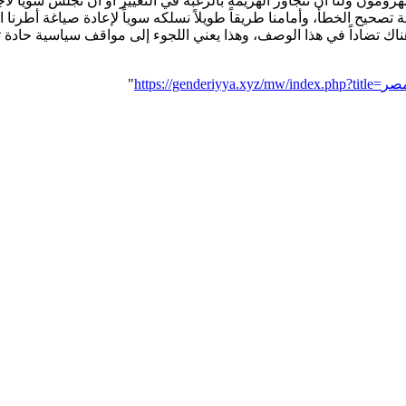
زومون ولنا أن نتجاوز الهزيمة بالرغبة في التغيير أو أن نجلس سوياً لاجت
اية تصحيح الخطأ، وأمامنا طريقاً طويلاً نسلكه سوياً لإعادة صياغة أطر
هناك تضاداً في هذا الوصف، وهذا يعني اللجوء إلى مواقف سياسية حادة ت
"