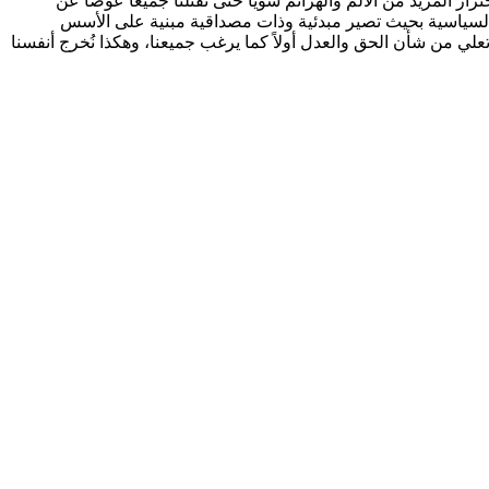
رار المزيد من الألم والهزائم سوياً حتى تقتلنا جميعاً عوضاً عن
نا السياسية بحيث تصير مبدئية وذات مصداقية مبنية على الأسس
علي من شأن الحق والعدل أولاً كما يرغب جميعنا، وهكذا نُخرج أنفسنا