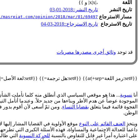
اللغة
،|x|x| و }}
تاريخ النشر
تاريخ النشر::2018-01-03
مسار الاسترجاع
//masreiat.com/opinion/2018/mar/01/69497
تاريخ الاسترجاع
تاريخ الاسترجاع::2018-03-04
قد توجد
وثائق أخرى مصدرها مصريات
{{#set:رمز اللغة=ar|+sep}} {{#set:هل ترجمة=}} {{#set:لغة الأصل=|+sep}} {{#declare: العنوان=العنوان نسخة أرشيفية=نسخة أرشيفية العنوان الأصلي=العنوان الأصلي مسار الاسترجاع=مسار الاسترجاع }}
أنا
نسوية
... هذا هو موقعي السياسي الذي أنطلق منه كلما تأملت الشأن
الموجودة عوضاً عن هدم الأطر وبناءها من جديد حلاً. وعندما أتأمل التي
الفجوة قائمة فيما يتعلق
بقضايا النساء
. ومن ثمّ أسعى لأن أقوم بدور
الوطن.
ويتخذ
العنف القائم على النوع
موقع الأولوية في القضايا المشار إليها 
داعماً للعدالة الاجتماعية والمساواة، فهذه الأسئلة الكبرى التي تطر
على اعتباره أمراً غير قابل للتفاوض بالنسبة
للحركة النسوية
التي طالم