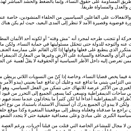
يق المساومة على حقوق النساء، وإنما بالضغط والحشد المباشر لهذه ال
 والعدل والمساواة طريقاً.
الانفعالات على الفاعلين السياسيين من الحلفاء المنشودين، خاصة عند
ورة فوضوية وقصيرة الأمد لا تنظر إلى المدى البعيد، حيث لم يكن هناك ب
حركة أو تتجنب طرحه لمجرد أنه "مش وقته" أو لكونه أحد الأثمان المطل
نه والتوجه للدولة حتى تتحمّل مسئوليتها في حماية النساء، ولكن ماذا
تكرر الذي ينطبع على فعلها وقولها إذا كان القائم على ممارسة العنف طر
لقي الرأي والصحافة والسيادة على الأرض وغيرها من المعارك الديمقراطية 
من تعرضن إليه داخل الأطر السياسية أو الحقوقية لا يقلً أهمية عن 
 فيما يخص قضايا النساء، وخاصة إذا كنّ من النسويات اللاتي يربطن م
 التزامي بتبني ما تدافع عنه وعليك أن تدافع عما يعنيني (يبدو الأمر ب
لغيري من الأكثر عرضة للانتهاك حتى نتمكن من الفعل السياسي، وهو أ
ي ساحات الديمقراطية ونسعى كما يسعى الجميع إلى التحرر من قيود القم
الأطراف الديمقراطية أعداءاً لنا لكن كثيراً ما يتخاذلون عندما نستدعيهم
ولكن لا يبدو أن الجميع يدرك أن استبدال الاستبداد باستبداد من نوع آ
ا أن نراجع ما صدقناه وفعلناه وننظر إلى موقعيتنا المتغيرة وكذا موقع 
السياسية الكبرى على مبادئ وعلى مصداقية حقيقية حتى لا يتجدد الشعور
ن لا مجال للمشاعر الخاصة التي قتلت من قبلنا أخريات، ورغم الغصة في