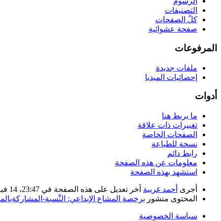
الرسوم
التصنيفات
كلّ الصفحات
صفحة عشوائية
المرفوعات
ملفات جديدة
إحصائيات الميديا
أدوات
ما يربط هنا
تغييرات ذات علاقة
الصفحات الخاصة
نسخة للطباعة
رابط دائم
معلومات عن هذه الصفحة
استشهد بهذه الصفحة
أجرى
أحمد غربية
آخر تعديل على هذه الصفحة في 23:47، 14 فبراير 2020. بناء على عمل
المحتوى منشور
برخصة المشاع الإبداعي: النِّسبة-المشاركةبالمثل 
سياسة الخصوصية