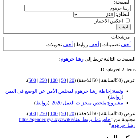
الصفحة:
النطاق:
اعكس الاختيار
مرشحات
أخف
تضمينات |
أخف
روابط |
أخف
تحويلات
الصفحات التالية تربط إلى
رشا جرهوم
:
Displayed 2 items.
عرض (50السابقة | 50اللاحقة) (
20
|
50
|
100
|
250
|
500
).
وثيقة:إحاطة رشا جرهوم لمجلس الأمن عن الوضع في اليمن
‏
(
روابط
)
مشروع:ملخص منجزات العمل 2020
‏
(
روابط
)
عرض (50السابقة | 50اللاحقة) (
20
|
50
|
100
|
250
|
500
).
مجلوبة من "
https://genderiyya.xyz/wiki/خاص:ما_يربط_هنا/
رشا_جرهوم
"