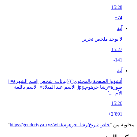
15:28
+74
آية
لا يوجد ملخص تحرير
15:27
-141
آية
أنشؤوا الصفحة بالمحتوى:'{{بيانات_شخص |اسم الشهرة= |
صورة=رشا جرهوم.jpg |الاسم عند الميلاد= |الاسم باللغة
الأم=...'
15:26
+2٬891
مجلوبة من "
https://genderiyya.xyz/wiki/خاص:تاريخ/رشا_جرهوم
"