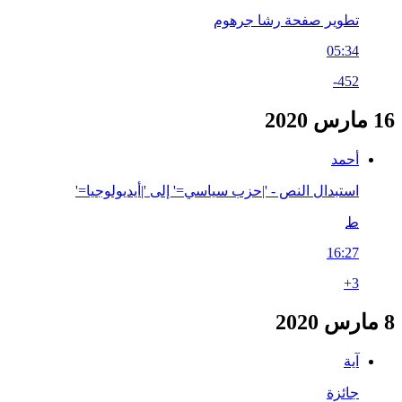
تطوير صفحة رشا جرهوم
05:34
-452
16 مارس 2020
أحمد
استبدال النص - '|حزب سياسي=' إلى '|أيديولوجيا='
ط
16:27
+3
8 مارس 2020
آية
جائزة