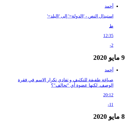
أحمد
استبدال النص - '|الدولة=' إلى '|البلد='
ط
12:35
-2
9 مايو 2020
أحمد
صباغة طفيفة للتكثيف و تفادي تكرار الاسم في فقرة
الوصف. لكنها عضوة أي "تحالف"؟
20:12
-11
8 مايو 2020