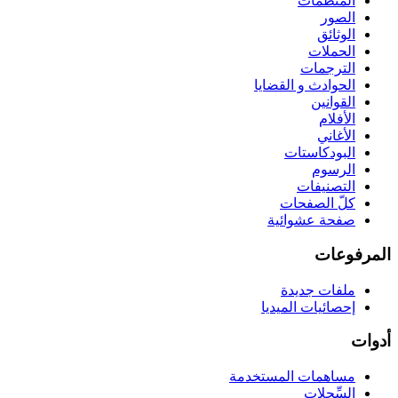
المنظّمات
الصور
الوثائق
الحملات
الترجمات
الحوادث و القضايا
القوانين
الأفلام
الأغاني
البودكاستات
الرسوم
التصنيفات
كلّ الصفحات
صفحة عشوائية
المرفوعات
ملفات جديدة
إحصائيات الميديا
أدوات
مساهمات المستخدمة
السِّجِلات