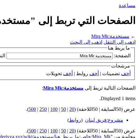
مساعدة
الصفحات التي تربط إلى "مستخدمة:ra Mk
←
مستخدمة:Mira Mk
اذهب إلى التنقل
اذهب إلى البحث
ما يربط هنا
الصفحة:
الن
مرشحات
أخف
تضمينات |
أخف
روابط |
أخف
تحويلات
الصفحات التالية تربط إلى
مستخدمة:Mira Mk
:
Displayed 1 items.
عرض (50السابقة | 50اللاحقة) (
20
|
50
|
100
|
250
|
500
).
مشروع:فريق لبنان
‏
(
روابط
)
عرض (50السابقة | 50اللاحقة) (
20
|
50
|
100
|
250
|
500
).
مجلوبة من "
https://genderiyya.xyz/wiki/خاص:ما_يربط_هنا/مستخدمة:Mira_Mk