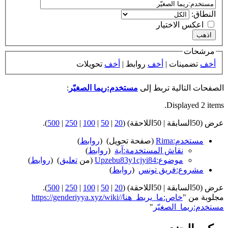
النطاق:
اعكس الاختيار
مرشحات
أخف
تضمينات |
أخف
روابط |
أخف
تحويلات
الصفحات التالية تربط إلى
مستخدم:ريما الصغيّر
:
Displayed 2 items.
عرض (50السابقة | 50اللاحقة) (
20
|
50
|
100
|
250
|
500
).
مستخدم:Rima
(صفحة تحويل) ‏
(
روابط
)
نقاش المستخدمة:آية
‏
(
روابط
)
موضوع:Upzebu83y1cjyi84
(من
تعليق
) ‏
(
روابط
)
مشروع:فريق تونس
‏
(
روابط
)
عرض (50السابقة | 50اللاحقة) (
20
|
50
|
100
|
250
|
500
).
مجلوبة من "
https://genderiyya.xyz/wiki/خاص:ما_يربط_هنا/
مستخدم:ريما_الصغيّر
"