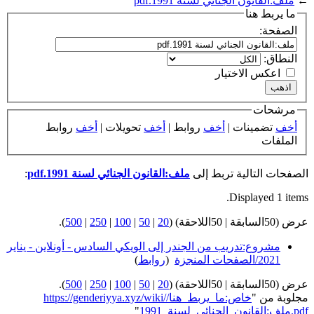
←
ملف:القانون الجنائي لسنة 1991.pdf
ما يربط هنا
الصفحة:
النطاق:
اعكس الاختيار
مرشحات
أخف
تضمينات |
أخف
روابط |
أخف
تحويلات |
أخف
روابط
الملفات
الصفحات التالية تربط إلى
ملف:القانون الجنائي لسنة 1991.pdf
:
Displayed 1 items.
عرض (50السابقة | 50اللاحقة) (
20
|
50
|
100
|
250
|
500
).
مشروع:تدريب من الجندر إلى الويكي السادس - أونلاين - يناير
2021/الصفحات المنجزة
‏
(
روابط
)
عرض (50السابقة | 50اللاحقة) (
20
|
50
|
100
|
250
|
500
).
مجلوبة من "
https://genderiyya.xyz/wiki/خاص:ما_يربط_هنا/
ملف:القانون_الجنائي_لسنة_1991.pdf
"