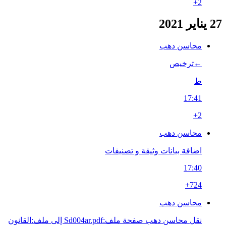
+2
27 يناير 2021
محاسن دهب
←‏ترخيص
ط
17:41
+2
محاسن دهب
اضافة بيانات وثيقة و تصنيفات
17:40
+724
محاسن دهب
نقل محاسن دهب صفحة ملف:Sd004ar.pdf إلى ملف:القانون