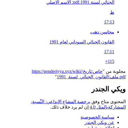
الجنائي لسنة 1991.pdf: الاسم الاصلي
ط
17:13
محاسن دهب
القانون الجنائي السوداني لعام 1991
17:11
+115
مجلوبة من "
https://genderiyya.xyz/wiki/خاص:تاريخ/
ملف:القانون_الجنائي_لسنة_1991.pdf
"
ويكي الجندر
المحتوى متاح وفق
برخصة المشاع الإبداعي: النِّسبة-
المشاركةبالمثل 4.0
إن لم يرد خلاف ذلك.
سياسة الخصوصية
عن ويكي الجندر
إخلاء مسؤولية